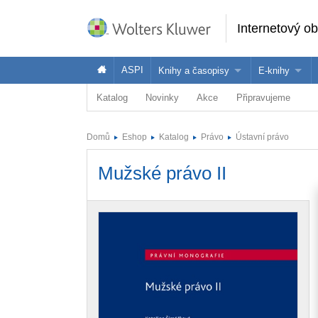
Internetový o
ASPI
Knihy a časopisy
E-knihy
Katalog
Novinky
Akce
Připravujeme
Knihy
Jak na naše
Časopisy
Koupit e-kni
Domů
Eshop
Katalog
Právo
Ústavní právo
Půjčit si e-k
Mužské právo II