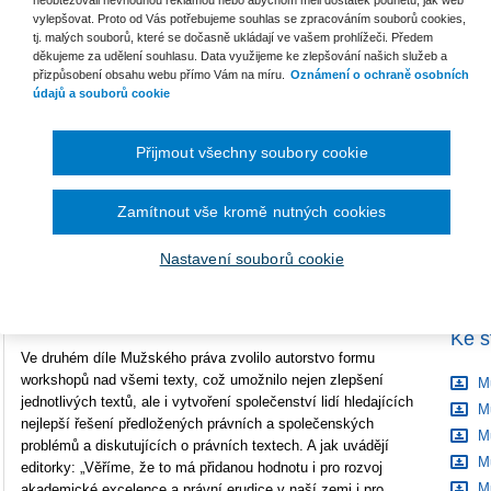
Počet stran
996
vylepšovat. Proto od Vás potřebujeme souhlas se zpracováním souborů cookies,
tj. malých souborů, které se dočasně ukládají ve vašem prohlížeči. Předem
Typ produktu
E-kniha
děkujeme za udělení souhlasu. Data využijeme ke zlepšování našich služeb a
B
přizpůsobení obsahu webu přímo Vám na míru.
Oznámení o ochraně osobních
S
údajů a souborů cookie
Formát
Smarteca
C
ISBN
978-80-286-0039-6
Přijmout všechny soubory cookie
Kniha Mužské právo II je pokračováním úspěšného titulu
Zamítnout vše kromě nutných cookies
Mužské právo. Jsou právní pravidla neutrální? Jak uvádějí v
úvodní kapitole samy editorky, obsahuje další příklady toho, že
Nastavení souborů cookie
právní pravidla či praxe nedopadají na všechny lidi stejně a
zvýhodňují svět tradičních privilegovaných mužů a případně též
těch, kdo se jim nebo jejich pravidlům přizpůsobí.
Ke s
Ve druhém díle Mužského práva zvolilo autorstvo formu
workshopů nad všemi texty, což umožnilo nejen zlepšení
Mu
jednotlivých textů, ale i vytvoření společenství lidí hledajících
Mu
nejlepší řešení předložených právních a společenských
Mu
problémů a diskutujících o právních textech. A jak uvádějí
Mu
editorky: „Věříme, že to má přidanou hodnotu i pro rozvoj
Mu
akademické excelence a právní erudice v naší zemi i pro