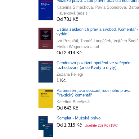
Mužské právo. Jsou právní pravidla neutrální
Kateřina Šimáčková, Pavla Špondrová, Barba
Havelková (eds.)
Od 781 Kč
Listina základních práv a svobod. Komentář -
vydání
Ivo Pospíšil, Tomáš Langášek, Vojtěch Šimíč
Eliška Wagnerová a kol.
Od 2 414 Kč
Genderová pozitivní opatření ve veřejném
rozhodování (aneb Kvóty a mýty)
Zuzana Fellegi
1 Kč
Partnerství jako součást rodinného práva.
Praktický komentář
Kateřina Burešová
Od 643 Kč
Komplet - Mužské právo
Od 1 315 Kč
Ušetříte 232 Kč
(15%)