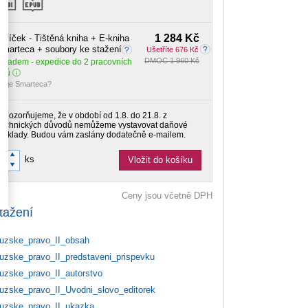
1 284 Kč
alíček - Tištěná kniha + E-kniha
marteca + soubory ke stažení
Ušetříte 676 Kč
DMOC 1 960 Kč
Skladem
- expedice do 2 pracovních
dnů
o je Smarteca?
Upozorňujeme, že v období od 1.8. do 21.8. z
technických důvodů nemůžeme vystavovat daňové
doklady. Budou vám zaslány dodatečně e-mailem.
ks
Vložit do košíku
Ceny jsou včetně DPH
tažení
zske_pravo_II_obsah
zske_pravo_II_predstaveni_prispevku
zske_pravo_II_autorstvo
zske_pravo_II_Uvodni_slovo_editorek
zske_pravo_II_ukazka