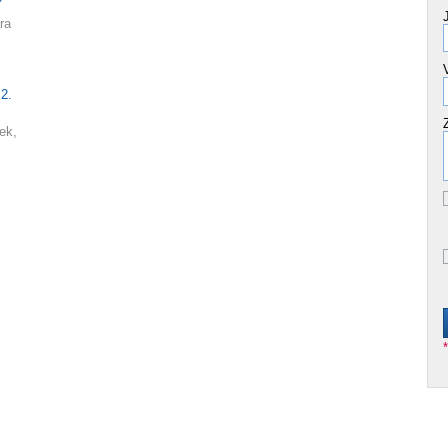
?
ra
 2.
ek,