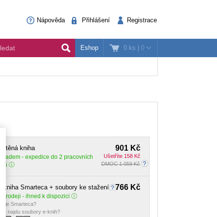
Nápověda
Přihlášení
Registrace
0 ks
|
0
Eshop
901 Kč
ištěná kniha
Ušetříte 158 Kč
Skladem
- expedice do 2 pracovních
DMOC 1 059 Kč
dnů
766 Kč
-kniha Smarteca + soubory ke stažení
 prodeji - ihned k dispozici
o je Smarteca?
de najdu soubory e-knih?