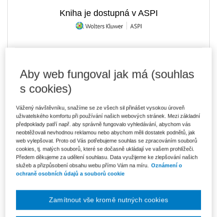
Kniha je dostupná v ASPI
289 Kč
Tištěná kniha
Ušetříte 50 Kč
Skladem
- expedice do 2 pracovních dnů
Aby web fungoval jak má (souhlas
DMOC 339 Kč
s cookies)
246 Kč
E-kniha Smarteca + soubory ke stažení
V prodeji - ihned k dispozici
Vážený návštěvníku, snažíme se ze všech sil přinášet vysokou úroveň
Co je Smarteca?
uživatelského komfortu při používání našich webových stránek. Mezi základní
Kde najdu soubory e-knih?
předpoklady patří např. aby správně fungovalo vyhledávání, abychom vás
neobtěžovali nevhodnou reklamou nebo abychom měli dostatek podnětů, jak
web vylepšovat. Proto od Vás potřebujeme souhlas se zpracováním souborů
cookies, tj. malých souborů, které se dočasně ukládají ve vašem prohlížeči.
412 Kč
Balíček - Tištěná kniha + E-kniha
Předem děkujeme za udělení souhlasu. Data využijeme ke zlepšování našich
Smarteca + soubory ke stažení
Ušetříte 216 Kč
služeb a přizpůsobení obsahu webu přímo Vám na míru.
Oznámení o
DMOC 628 Kč
Skladem
- expedice do 2 pracovních dnů
ochraně osobních údajů a souborů cookie
Co je Smarteca?
Zamítnout vše kromě nutných cookies
Upozorňujeme, že v období od 1.8. do 21.8. z technických
důvodů nemůžeme vystavovat daňové doklady. Budou vám
zaslány dodatečně e-mailem.