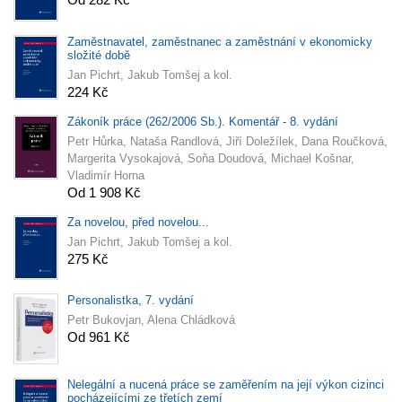
Zaměstnavatel, zaměstnanec a zaměstnání v ekonomicky
složité době
Jan Pichrt, Jakub Tomšej a kol.
224 Kč
Zákoník práce (262/2006 Sb.). Komentář - 8. vydání
Petr Hůrka, Nataša Randlová, Jiří Doležílek, Dana Roučková,
Margerita Vysokajová, Soňa Doudová, Michael Košnar,
Vladimír Horna
Od 1 908 Kč
Za novelou, před novelou...
Jan Pichrt, Jakub Tomšej a kol.
275 Kč
Personalistka, 7. vydání
Petr Bukovjan, Alena Chládková
Od 961 Kč
Nelegální a nucená práce se zaměřením na její výkon cizinci
pocházejícími ze třetích zemí