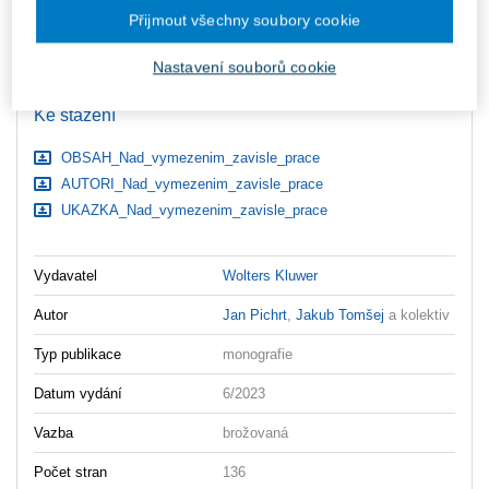
Přijmout všechny soubory cookie
ks
Vložit do košíku
Nastavení souborů cookie
Ceny jsou včetně DPH
Ke stažení
OBSAH_Nad_vymezenim_zavisle_prace
AUTORI_Nad_vymezenim_zavisle_prace
UKAZKA_Nad_vymezenim_zavisle_prace
Vydavatel
Wolters Kluwer
Autor
Jan Pichrt
,
Jakub Tomšej
a kolektiv
Typ publikace
monografie
Datum vydání
6/2023
Vazba
brožovaná
Počet stran
136