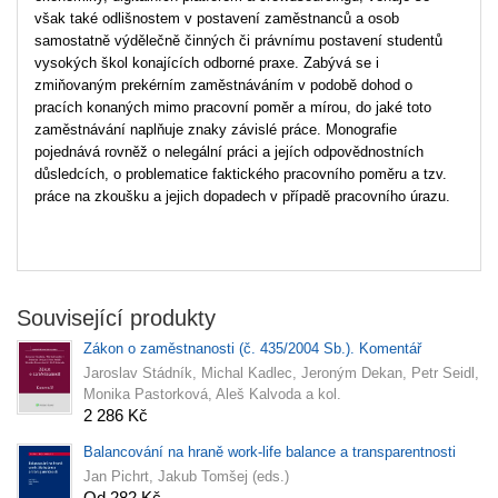
však také odlišnostem v postavení zaměstnanců a osob
samostatně výdělečně činných či právnímu postavení studentů
vysokých škol konajících odborné praxe. Zabývá se i
zmiňovaným prekérním zaměstnáváním v podobě dohod o
pracích konaných mimo pracovní poměr a mírou, do jaké toto
zaměstnávání naplňuje znaky závislé práce. Monografie
pojednává rovněž o nelegální práci a jejích odpovědnostních
důsledcích, o problematice faktického pracovního poměru a tzv.
práce na zkoušku a jejich dopadech v případě pracovního úrazu.
Související produkty
Zákon o zaměstnanosti (č. 435/2004 Sb.). Komentář
Jaroslav Stádník, Michal Kadlec, Jeroným Dekan, Petr Seidl,
Monika Pastorková, Aleš Kalvoda a kol.
2 286 Kč
Balancování na hraně work-life balance a transparentnosti
Jan Pichrt, Jakub Tomšej (eds.)
Od 282 Kč