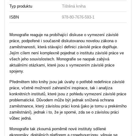
Typ produktu
Tištěná kniha
ISBN
978-80-7676-593-1
Monografie reaguje na probíhající diskuse o vymezení závislé
práce, podpořené i současně diskutovanou novelou zákona o
zaměstnanosti, která stávající definici závislé práce doplňuje.
Jejím cílem není komplexně pojednat o institutu závislé práce ve
všech jeho souvislostech. Monografie se naopak zabývá
aktuálními otázkami, které jsou s vymezením závislé práce
spojeny.
Předmětem této knihy jsou jak úvahy o potřebě redefinice závislé
práce, včetně možností zahraniční inspirace, tak i analýza
konkrétních institutů, které jsou z pohledu vymezení závislé práce
problematické. Důvodem může být jednak snížená ochrana
zaměstnance, který závislou práci koná (jako je tomu u prekérního
zaměstnání), jednak i to, že je sporné, zda se o závislou práci
vůbec jedná.
Monografie tak zkoumá poměrně nové instituty sdílené
ekonomiky, digitálních platforem a crowdsourcingu, věnuje se