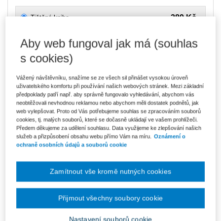
289 Kč
Tištěná kniha
Ušetříte 50 Kč
Skladem
- expedice do 2 pracovních dnů
DMOC 339 Kč
Aby web fungoval jak má (souhlas
s cookies)
246 Kč
E-kniha Smarteca + soubory ke stažení
V prodeji - ihned k dispozici
Co je Smarteca?
Vážený návštěvníku, snažíme se ze všech sil přinášet vysokou úroveň
Kde najdu soubory e-knih?
uživatelského komfortu při používání našich webových stránek. Mezi základní
předpoklady patří např. aby správně fungovalo vyhledávání, abychom vás
neobtěžovali nevhodnou reklamou nebo abychom měli dostatek podnětů, jak
web vylepšovat. Proto od Vás potřebujeme souhlas se zpracováním souborů
412 Kč
Balíček - Tištěná kniha + E-kniha
cookies, tj. malých souborů, které se dočasně ukládají ve vašem prohlížeči.
Smarteca + soubory ke stažení
Ušetříte 216 Kč
Předem děkujeme za udělení souhlasu. Data využijeme ke zlepšování našich
DMOC 628 Kč
Skladem
- expedice do 2 pracovních dnů
služeb a přizpůsobení obsahu webu přímo Vám na míru.
Oznámení o
Co je Smarteca?
ochraně osobních údajů a souborů cookie
Upozorňujeme, že v období od 1.8. do 21.8. z technických
důvodů nemůžeme vystavovat daňové doklady. Budou vám
Zamítnout vše kromě nutných cookies
zaslány dodatečně e-mailem.
ks
Vložit do košíku
Přijmout všechny soubory cookie
Nastavení souborů cookie
Ceny jsou včetně DPH