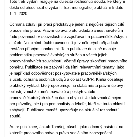
Toto třetí vydání reaguje na důležitá rozhodnutí soudů, ke kterým
došlo od předchozího vydání. Text monografie je aktuální k datu
1. 1. 2020.
Ochrana zdraví při práci představuje jeden z nejdůležitějších cílů
pracovního práva. Právní úprava proto ukládá zaměstnavatelům
řadu povinností v souvislosti se zajišťováním pracovnělékařských
služeb. Nesplnění těchto povinností je v některých případech
trestáno přísnými sankcemi. Tato publikace detailně mapuje
problematiku pracovnělékařských služeb a všech jejich
pracovněprávních souvislostí, včetně úpravy skončení pracovního
poměru. Publikace se zabývá i dalšími relevantními tématy, jako
je například odpovědnost poskytovatele pracovnělékařských
služeb, ochrana osobních údajů a oblast GDPR. Kniha obsahuje
praktický výklad, který upozorňuje na slabá místa právní úpravy i
oblasti, v nichž zaměstnavatelé a poskytovatelé
pracovnělékařských služeb často chybují. Je tak vhodná nejen
pro právníky, ale i pro personalisty a lékaře, kteří se touto oblastí
zabývají. Publikace rovněž upozorňuje na aktuální rozhodnutí
soudů.
Autor publikace, Jakub Tomšej, působí jako odborný asistent na
katedře pracovního práva a práva sociálního zabezpečení