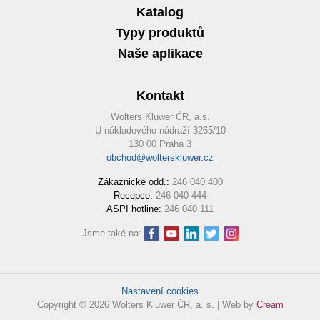
Katalog
Typy produktů
Naše aplikace
Kontakt
Wolters Kluwer ČR, a.s.
U nákladového nádraží 3265/10
130 00 Praha 3
obchod@wolterskluwer.cz
Zákaznické odd.:
246 040 400
Recepce:
246 040 444
ASPI hotline:
246 040 111
Jsme také na:
Nastavení cookies
Copyright © 2026 Wolters Kluwer ČR, a. s. | Web by
Cream