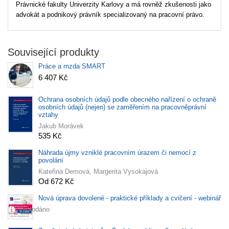
Právnické fakulty Univerzity Karlovy a má rovněž zkušenosti jako
advokát a podnikový právník specializovaný na pracovní právo.
Související produkty
Práce a mzda SMART
6 407 Kč
Ochrana osobních údajů podle obecného nařízení o ochraně
osobních údajů (nejen) se zaměřením na pracovněprávní
vztahy
Jakub Morávek
535 Kč
Náhrada újmy vzniklé pracovním úrazem či nemocí z
povolání
Kateřina Demová, Margerita Vysokajová
Od 672 Kč
Nová úprava dovolené - praktické příklady a cvičení - webinář
Vyprodáno