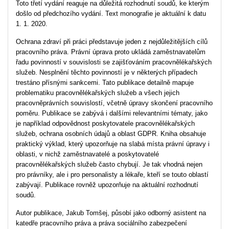
Toto třetí vydání reaguje na důležitá rozhodnutí soudů, ke kterým
došlo od předchozího vydání. Text monografie je aktuální k datu
1. 1. 2020.
Ochrana zdraví při práci představuje jeden z nejdůležitějších cílů
pracovního práva. Právní úprava proto ukládá zaměstnavatelům
řadu povinností v souvislosti se zajišťováním pracovnělékařských
služeb. Nesplnění těchto povinností je v některých případech
trestáno přísnými sankcemi. Tato publikace detailně mapuje
problematiku pracovnělékařských služeb a všech jejich
pracovněprávních souvislostí, včetně úpravy skončení pracovního
poměru. Publikace se zabývá i dalšími relevantními tématy, jako
je například odpovědnost poskytovatele pracovnělékařských
služeb, ochrana osobních údajů a oblast GDPR. Kniha obsahuje
praktický výklad, který upozorňuje na slabá místa právní úpravy i
oblasti, v nichž zaměstnavatelé a poskytovatelé
pracovnělékařských služeb často chybují. Je tak vhodná nejen
pro právníky, ale i pro personalisty a lékaře, kteří se touto oblastí
zabývají. Publikace rovněž upozorňuje na aktuální rozhodnutí
soudů.
Autor publikace, Jakub Tomšej, působí jako odborný asistent na
katedře pracovního práva a práva sociálního zabezpečení