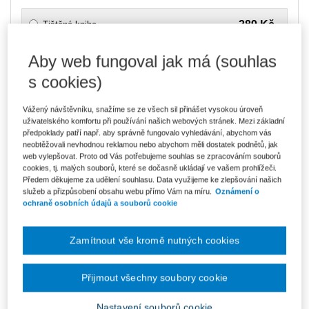
289 Kč
Tištěná kniha
Ušetříte 50 Kč
Skladem
- expedice do 2 pracovních dnů
DMOC 339 Kč
Aby web fungoval jak má (souhlas
s cookies)
246 Kč
E-kniha Smarteca + soubory ke stažení
V prodeji - ihned k dispozici
Co je Smarteca?
Vážený návštěvníku, snažíme se ze všech sil přinášet vysokou úroveň
Kde najdu soubory e-knih?
uživatelského komfortu při používání našich webových stránek. Mezi základní
předpoklady patří např. aby správně fungovalo vyhledávání, abychom vás
neobtěžovali nevhodnou reklamou nebo abychom měli dostatek podnětů, jak
web vylepšovat. Proto od Vás potřebujeme souhlas se zpracováním souborů
412 Kč
Balíček - Tištěná kniha + E-kniha
cookies, tj. malých souborů, které se dočasně ukládají ve vašem prohlížeči.
Smarteca + soubory ke stažení
Ušetříte 216 Kč
Předem děkujeme za udělení souhlasu. Data využijeme ke zlepšování našich
DMOC 628 Kč
Skladem
- expedice do 2 pracovních dnů
služeb a přizpůsobení obsahu webu přímo Vám na míru.
Oznámení o
Co je Smarteca?
ochraně osobních údajů a souborů cookie
Upozorňujeme, že v období od 1.8. do 21.8. z technických
důvodů nemůžeme vystavovat daňové doklady. Budou vám
Zamítnout vše kromě nutných cookies
zaslány dodatečně e-mailem.
ks
Vložit do košíku
Přijmout všechny soubory cookie
Nastavení souborů cookie
Ceny jsou včetně DPH