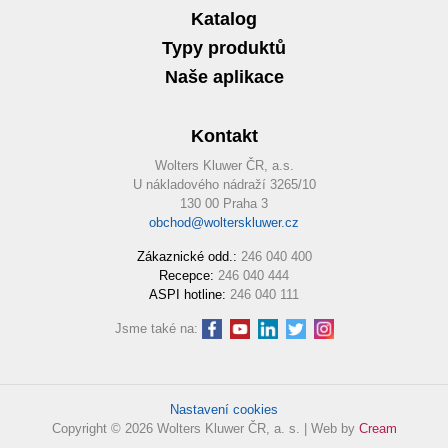
Katalog
Typy produktů
Naše aplikace
Kontakt
Wolters Kluwer ČR, a.s.
U nákladového nádraží 3265/10
130 00 Praha 3
obchod@wolterskluwer.cz
Zákaznické odd.:
246 040 400
Recepce:
246 040 444
ASPI hotline:
246 040 111
Jsme také na:
Nastavení cookies
Copyright © 2026 Wolters Kluwer ČR, a. s. | Web by
Cream