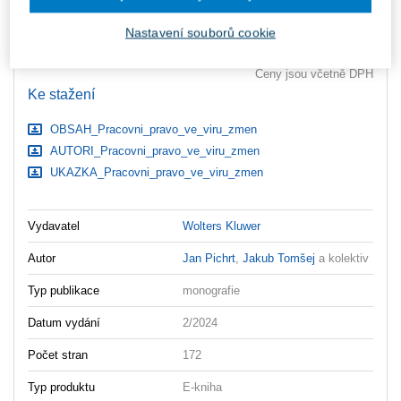
ks
Vložit do košíku
Nastavení souborů cookie
Ceny jsou včetně DPH
Ke stažení
OBSAH_Pracovni_pravo_ve_viru_zmen
AUTORI_Pracovni_pravo_ve_viru_zmen
UKAZKA_Pracovni_pravo_ve_viru_zmen
Vydavatel
Wolters Kluwer
Autor
Jan Pichrt
,
Jakub Tomšej
a kolektiv
Typ publikace
monografie
Datum vydání
2/2024
Počet stran
172
Typ produktu
E-kniha