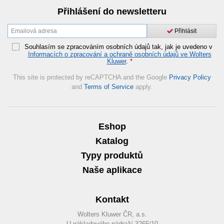
Přihlášení do newsletteru
Přihlásit
Souhlasím se zpracováním osobních údajů tak, jak je uvedeno v
Informacích o zpracování a ochraně osobních údajů ve Wolters
Kluwer
.
*
This site is protected by reCAPTCHA and the Google
Privacy Policy
and
Terms of Service
apply.
Eshop
Katalog
Typy produktů
Naše aplikace
Kontakt
Wolters Kluwer ČR, a.s.
U nákladového nádraží 3265/10