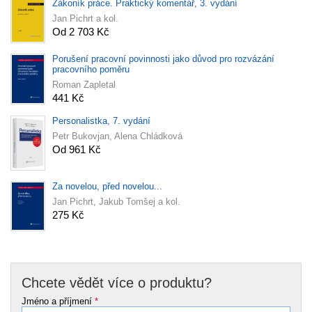
Zákoník práce. Praktický komentář, 3. vydání
Jan Pichrt a kol.
Od 2 703 Kč
Porušení pracovní povinnosti jako důvod pro rozvázání
pracovního poměru
Roman Zapletal
441 Kč
Personalistka, 7. vydání
Petr Bukovjan, Alena Chládková
Od 961 Kč
Za novelou, před novelou...
Jan Pichrt, Jakub Tomšej a kol.
275 Kč
Chcete vědět více o produktu?
Jméno a příjmení
*