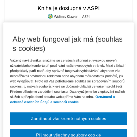
Kniha je dostupná v ASPI
391 Kč
Tištěná kniha
Aby web fungoval jak má (souhlas
Ušetříte 68 Kč
Skladem
- expedice do 2 pracovních dnů
s cookies)
DMOC 459 Kč
Vážený návštěvníku, snažíme se ze všech sil přinášet vysokou úroveň
333 Kč
E-kniha Smarteca + soubory ke stažení
uživatelského komfortu při používání našich webových stránek. Mezi základní
V prodeji - ihned k dispozici
předpoklady patří např. aby správně fungovalo vyhledávání, abychom vás
Co je Smarteca?
neobtěžovali nevhodnou reklamou nebo abychom měli dostatek podnětů, jak
Kde najdu soubory e-knih?
web vylepšovat. Proto od Vás potřebujeme souhlas se zpracováním souborů
cookies, tj. malých souborů, které se dočasně ukládají ve vašem prohlížeči.
Předem děkujeme za udělení souhlasu. Data využijeme ke zlepšování našich
558 Kč
Balíček - Tištěná kniha + E-kniha
služeb a přizpůsobení obsahu webu přímo Vám na míru.
Oznámení o
Smarteca + soubory ke stažení
ochraně osobních údajů a souborů cookie
Ušetříte 292 Kč
DMOC 850 Kč
Skladem
- expedice do 2 pracovních dnů
Co je Smarteca?
Zamítnout vše kromě nutných cookies
Upozorňujeme, že v období od 1.8. do 21.8. z technických
důvodů nemůžeme vystavovat daňové doklady. Budou vám
Přijmout všechny soubory cookie
zaslány dodatečně e-mailem.