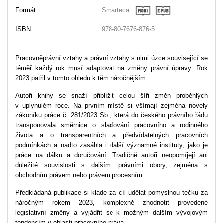
Formát
Smarteca
ISBN
978-80-7676-876-5
Pracovněprávní vztahy a právní vztahy s nimi úzce související se
téměř každý rok musí adaptovat na změny právní úpravy. Rok
2023 patřil v tomto ohledu k těm náročnějším.
Autoři knihy se snaží přiblížit celou šíři změn proběhlých
v uplynulém roce. Na prvním místě si všímají zejména novely
zákoníku práce č. 281/2023 Sb., která do českého právního řádu
transponovala směrnice o slaďování pracovního a rodinného
života a o transparentních a předvídatelných pracovních
podmínkách a nadto zasáhla i další významné instituty, jako je
práce na dálku a doručování. Tradičně autoři neopomíjejí ani
důležité souvislosti s dalšími právními obory, zejména s
obchodním právem nebo právem procesním.
Předkládaná publikace si klade za cíl udělat pomyslnou tečku za
náročným rokem 2023, komplexně zhodnotit provedené
legislativní změny a vyjádřit se k možným dalším vývojovým
tendencím v oblasti pracovního práva.