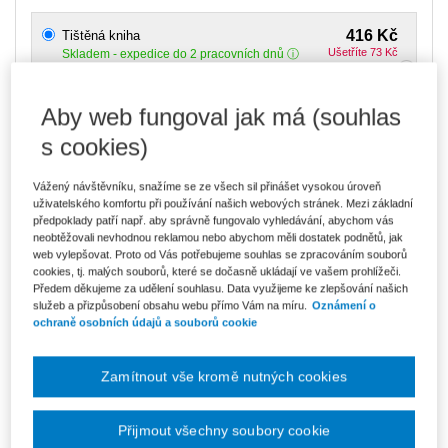
416 Kč
Tištěná kniha
Ušetříte 73 Kč
Skladem
- expedice do 2 pracovních dnů
DMOC 489 Kč
Aby web fungoval jak má (souhlas
354 Kč
E-kniha Smarteca + soubory ke stažení
V prodeji - ihned k dispozici
s cookies)
Co je Smarteca?
Kde najdu soubory e-knih?
Vážený návštěvníku, snažíme se ze všech sil přinášet vysokou úroveň
uživatelského komfortu při používání našich webových stránek. Mezi základní
předpoklady patří např. aby správně fungovalo vyhledávání, abychom vás
593 Kč
Balíček - Tištěná kniha + E-kniha
neobtěžovali nevhodnou reklamou nebo abychom měli dostatek podnětů, jak
Smarteca + soubory ke stažení
Ušetříte 312 Kč
web vylepšovat. Proto od Vás potřebujeme souhlas se zpracováním souborů
DMOC 905 Kč
Skladem
- expedice do 2 pracovních dnů
cookies, tj. malých souborů, které se dočasně ukládají ve vašem prohlížeči.
Co je Smarteca?
Předem děkujeme za udělení souhlasu. Data využijeme ke zlepšování našich
služeb a přizpůsobení obsahu webu přímo Vám na míru.
Oznámení o
ochraně osobních údajů a souborů cookie
Upozorňujeme, že v období od 1.8. do 21.8. z technických
důvodů nemůžeme vystavovat daňové doklady. Budou vám
zaslány dodatečně e-mailem.
Zamítnout vše kromě nutných cookies
ks
Vložit do košíku
Přijmout všechny soubory cookie
Ceny jsou včetně DPH