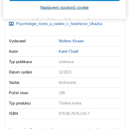
Ke stažení
Nastavení souborů cookie
Psychologie_rizeni_a_vedeni_v_hotelnictvi_Obsah
Psychologie_rizeni_a_vedeni_v_hotelnictvi_Ukazka
Vydavatel
Wolters Kluwer
Autor
Karel Chadt
Typ publikace
učebnice
Datum vydání
11/2021
Vazba
brožovaná
Počet stran
188
Typ produktu
Tištěná kniha
ISBN
978-80-7676-210-7