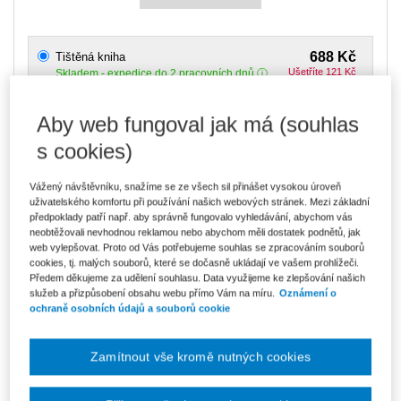
688 Kč
Tištěná kniha
Ušetříte 121 Kč
Skladem
- expedice do 2 pracovních dnů
DMOC 809 Kč
Aby web fungoval jak má (souhlas
585 Kč
E-kniha Smarteca + soubory ke stažení
V prodeji - ihned k dispozici
s cookies)
Co je Smarteca?
Kde najdu soubory e-knih?
Vážený návštěvníku, snažíme se ze všech sil přinášet vysokou úroveň
uživatelského komfortu při používání našich webových stránek. Mezi základní
předpoklady patří např. aby správně fungovalo vyhledávání, abychom vás
981 Kč
Balíček - Tištěná kniha + E-kniha
neobtěžovali nevhodnou reklamou nebo abychom měli dostatek podnětů, jak
Smarteca + soubory ke stažení
web vylepšovat. Proto od Vás potřebujeme souhlas se zpracováním souborů
Ušetříte 516 Kč
DMOC 1 497 Kč
cookies, tj. malých souborů, které se dočasně ukládají ve vašem prohlížeči.
Skladem
- expedice do 2 pracovních dnů
Předem děkujeme za udělení souhlasu. Data využijeme ke zlepšování našich
Co je Smarteca?
služeb a přizpůsobení obsahu webu přímo Vám na míru.
Oznámení o
ochraně osobních údajů a souborů cookie
Upozorňujeme, že v období od 1.8. do 21.8. z technických
důvodů nemůžeme vystavovat daňové doklady. Budou vám
zaslány dodatečně e-mailem.
Zamítnout vše kromě nutných cookies
ks
Vložit do košíku