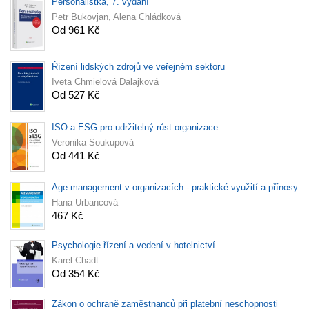
Personalistka, 7. vydání
Petr Bukovjan, Alena Chládková
Od 961 Kč
Řízení lidských zdrojů ve veřejném sektoru
Iveta Chmielová Dalajková
Od 527 Kč
ISO a ESG pro udržitelný růst organizace
Veronika Soukupová
Od 441 Kč
Age management v organizacích - praktické využití a přínosy
Hana Urbancová
467 Kč
Psychologie řízení a vedení v hotelnictví
Karel Chadt
Od 354 Kč
Zákon o ochraně zaměstnanců při platební neschopnosti