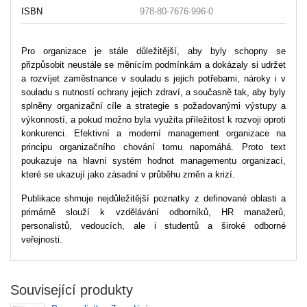
ISBN
978-80-7676-996-0
Pro organizace je stále důležitější, aby byly schopny se
přizpůsobit neustále se měnícím podmínkám a dokázaly si udržet
a rozvíjet zaměstnance v souladu s jejich potřebami, nároky i v
souladu s nutností ochrany jejich zdraví, a současně tak, aby byly
splněny organizační cíle a strategie s požadovanými výstupy a
výkonností, a pokud možno byla využita příležitost k rozvoji oproti
konkurenci. Efektivní a moderní management organizace na
principu organizačního chování tomu napomáhá. Proto text
poukazuje na hlavní systém hodnot managementu organizací,
které se ukazují jako zásadní v průběhu změn a krizí.
Publikace shrnuje nejdůležitější poznatky z definované oblasti a
primárně slouží k vzdělávání odborníků, HR manažerů,
personalistů, vedoucích, ale i studentů a široké odborné
veřejnosti.
Související produkty