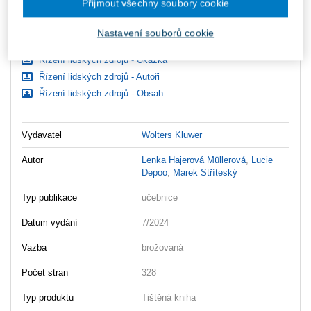
Přijmout všechny soubory cookie
Ceny jsou včetně DPH
Ke stažení
Nastavení souborů cookie
Řízení lidských zdrojů - Ukázka
Řízení lidských zdrojů - Autoři
Řízení lidských zdrojů - Obsah
Vydavatel
Wolters Kluwer
Autor
Lenka Hajerová Müllerová
,
Lucie
Depoo
,
Marek Stříteský
Typ publikace
učebnice
Datum vydání
7/2024
Vazba
brožovaná
Počet stran
328
Typ produktu
Tištěná kniha