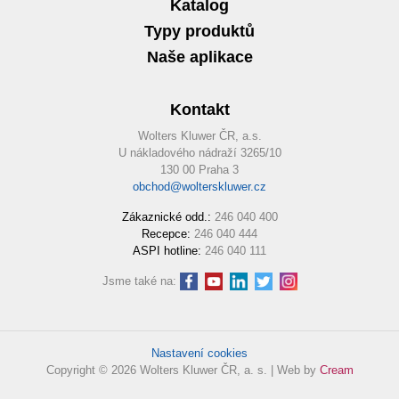
Katalog
Typy produktů
Naše aplikace
Kontakt
Wolters Kluwer ČR, a.s.
U nákladového nádraží 3265/10
130 00 Praha 3
obchod@wolterskluwer.cz
Zákaznické odd.:
246 040 400
Recepce:
246 040 444
ASPI hotline:
246 040 111
Jsme také na:
Nastavení cookies
Copyright © 2026 Wolters Kluwer ČR, a. s. | Web by
Cream