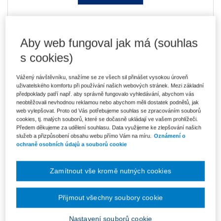
Kniha je dostupná v ASPI
Aby web fungoval jak má (souhlas
s cookies)
382 Kč
Tištěná kniha
Ušetříte 67 Kč
Skladem
- expedice do 2 pracovních dnů
Vážený návštěvníku, snažíme se ze všech sil přinášet vysokou úroveň
DMOC 449 Kč
uživatelského komfortu při používání našich webových stránek. Mezi základní
předpoklady patří např. aby správně fungovalo vyhledávání, abychom vás
neobtěžovali nevhodnou reklamou nebo abychom měli dostatek podnětů, jak
325 Kč
E-kniha Smarteca + soubory ke stažení
web vylepšovat. Proto od Vás potřebujeme souhlas se zpracováním souborů
V prodeji - ihned k dispozici
cookies, tj. malých souborů, které se dočasně ukládají ve vašem prohlížeči.
Co je Smarteca?
Předem děkujeme za udělení souhlasu. Data využijeme ke zlepšování našich
Kde najdu soubory e-knih?
služeb a přizpůsobení obsahu webu přímo Vám na míru.
Oznámení o
ochraně osobních údajů a souborů cookie
545 Kč
Balíček - Tištěná kniha + E-kniha
Zamítnout vše kromě nutných cookies
Smarteca + soubory ke stažení
Ušetříte 286 Kč
DMOC 831 Kč
Skladem
- expedice do 2 pracovních dnů
Co je Smarteca?
Přijmout všechny soubory cookie
Upozorňujeme, že v období od 1.8. do 21.8. z technických
Nastavení souborů cookie
důvodů nemůžeme vystavovat daňové doklady. Budou vám