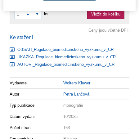
zaslány dodatečně e-mailem.
ks
Vložit do košíku
Ceny jsou včetně DPH
Ke stažení
OBSAH_Regulace_biomedicinskeho_vyzkumu_v_CR
UKAZKA_Regulace_biomedicinskeho_vyzkumu_v_CR
AUTORI_Regulace_biomedicinskeho_vyzkumu_v_CR
Vydavatel
Wolters Kluwer
Autor
Petra Lančová
Typ publikace
monografie
Datum vydání
10/2025
Počet stran
168
Typ produktu
E-kniha