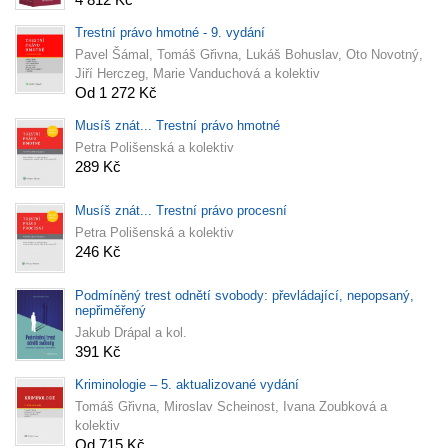
Trestní právo hmotné - 9. vydání
Pavel Šámal, Tomáš Gřivna, Lukáš Bohuslav, Oto Novotný,
Jiří Herczeg, Marie Vanduchová a kolektiv
Od 1 272 Kč
Musíš znát... Trestní právo hmotné
Petra Polišenská a kolektiv
289 Kč
Musíš znát... Trestní právo procesní
Petra Polišenská a kolektiv
246 Kč
Podmíněný trest odnětí svobody: převládající, nepopsaný,
nepřiměřený
Jakub Drápal a kol.
391 Kč
Kriminologie – 5. aktualizované vydání
Tomáš Gřivna, Miroslav Scheinost, Ivana Zoubková a
kolektiv
Od 715 Kč