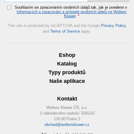
Souhlasím se zpracováním osobních údajů tak, jak je uvedeno v
Informacích o zpracování a ochraně osobních údajů ve Wolters
Kluwer
.
*
This site is protected by reCAPTCHA and the Google
Privacy Policy
and
Terms of Service
apply.
Eshop
Katalog
Typy produktů
Naše aplikace
Kontakt
Wolters Kluwer ČR, a.s.
U nákladového nádraží 3265/10
130 00 Praha 3
obchod@wolterskluwer.cz