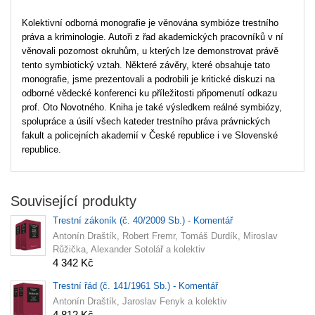
Kolektivní odborná monografie je věnována symbióze trestního
práva a kriminologie. Autoři z řad akademických pracovníků v ní
věnovali pozornost okruhům, u kterých lze demonstrovat právě
tento symbiotický vztah. Některé závěry, které obsahuje tato
monografie, jsme prezentovali a podrobili je kritické diskuzi na
odborné vědecké konferenci ku příležitosti připomenutí odkazu
prof. Oto Novotného. Kniha je také výsledkem reálné symbiózy,
spolupráce a úsilí všech kateder trestního práva právnických
fakult a policejních akademií v České republice i ve Slovenské
republice.
Související produkty
Trestní zákoník (č. 40/2009 Sb.) - Komentář
Antonín Draštík, Robert Fremr, Tomáš Durdík, Miroslav
Růžička, Alexander Sotolář a kolektiv
4 342 Kč
Trestní řád (č. 141/1961 Sb.) - Komentář
Antonín Draštík, Jaroslav Fenyk a kolektiv
4 812 Kč