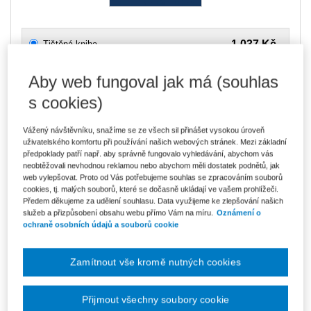
1 037 Kč
Tištěná kniha
Ušetříte 182 Kč
Skladem
- expedice do 2 pracovních dnů
DMOC 1 219 Kč
Aby web fungoval jak má (souhlas
882 Kč
s cookies)
E-kniha Smarteca + soubory ke stažení
V prodeji - ihned k dispozici
Co je Smarteca?
Vážený návštěvníku, snažíme se ze všech sil přinášet vysokou úroveň
Kde najdu soubory e-knih?
uživatelského komfortu při používání našich webových stránek. Mezi základní
předpoklady patří např. aby správně fungovalo vyhledávání, abychom vás
neobtěžovali nevhodnou reklamou nebo abychom měli dostatek podnětů, jak
web vylepšovat. Proto od Vás potřebujeme souhlas se zpracováním souborů
1 478 Kč
Balíček - Tištěná kniha + E-kniha
cookies, tj. malých souborů, které se dočasně ukládají ve vašem prohlížeči.
Smarteca + soubory ke stažení
Ušetříte 778 Kč
Předem děkujeme za udělení souhlasu. Data využijeme ke zlepšování našich
DMOC 2 256 Kč
Skladem
- expedice do 2 pracovních dnů
služeb a přizpůsobení obsahu webu přímo Vám na míru.
Oznámení o
Co je Smarteca?
ochraně osobních údajů a souborů cookie
Upozorňujeme, že v období od 1.8. do 21.8. z technických
důvodů nemůžeme vystavovat daňové doklady. Budou vám
Zamítnout vše kromě nutných cookies
zaslány dodatečně e-mailem.
ks
Vložit do košíku
Přijmout všechny soubory cookie