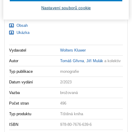
Ceny jsou včetně DPH
Nastavení souborů cookie
Ke stažení
Obsah
Ukázka
Vydavatel
Wolters Kluwer
Autor
Tomáš Gřivna
,
Jiří Mulák
a kolektiv
Typ publikace
monografie
Datum vydání
2/2023
Vazba
brožovaná
Počet stran
496
Typ produktu
Tištěná kniha
ISBN
978-80-7676-639-6