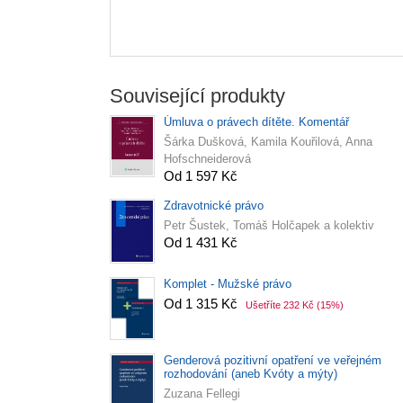
Související produkty
Úmluva o právech dítěte. Komentář
Šárka Dušková, Kamila Kouřilová, Anna
Hofschneiderová
Od 1 597 Kč
Zdravotnické právo
Petr Šustek, Tomáš Holčapek a kolektiv
Od 1 431 Kč
Komplet - Mužské právo
Od 1 315 Kč
Ušetříte 232 Kč
(15%)
Genderová pozitivní opatření ve veřejném
rozhodování (aneb Kvóty a mýty)
Zuzana Fellegi