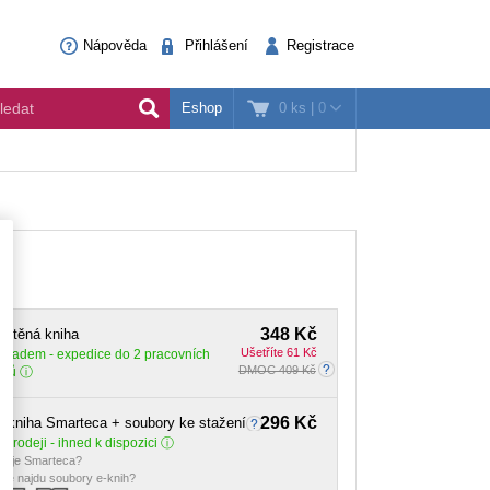
Nápověda
Přihlášení
Registrace
0 ks
|
0
Eshop
348 Kč
ištěná kniha
Ušetříte 61 Kč
Skladem
- expedice do 2 pracovních
DMOC 409 Kč
dnů
296 Kč
-kniha Smarteca + soubory ke stažení
 prodeji - ihned k dispozici
o je Smarteca?
de najdu soubory e-knih?