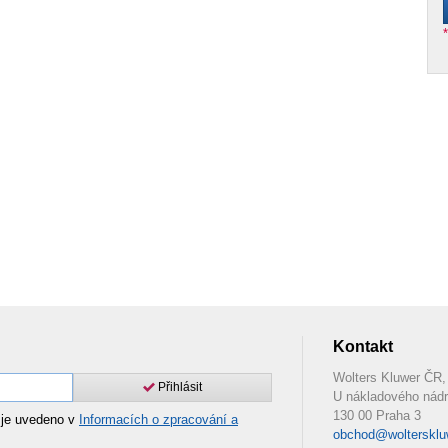
Kontakt
Wolters Kluwer ČR, 
Přihlásit
U nákladového nádr
130 00 Praha 3
 je uvedeno v
Informacích o zpracování a
obchod@woltersklu