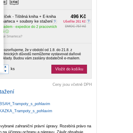
496 Kč
alíček - Tištěná kniha + E-kniha
marteca + soubory ke stažení
Ušetříte 261 Kč
DMOC 757 Kč
Skladem
- expedice do 2 pracovních
dnů
o je Smarteca?
Upozorňujeme, že v období od 1.8. do 21.8. z
technických důvodů nemůžeme vystavovat daňové
doklady. Budou vám zaslány dodatečně e-mailem.
ks
Vložit do košíku
Ceny jsou včetně DPH
tažení
SAH_Trampoty_s_pohlavim
AZKA_Trampoty_s_pohlavim
vybrané zahraniční právní úpravy. Rozebírá právo na
ávo na účinnou ochranu a nápravu. Závěr obsahuje