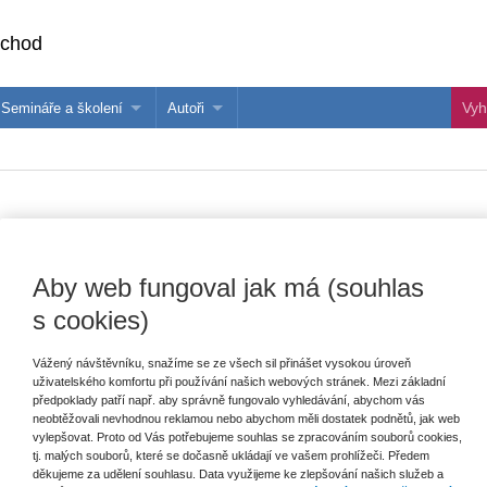
bchod
Semináře a školení
Autoři
 e-knihy?
Semináře a konference
Více o autorech Wolters Kluwer
hu
Školení ASPI, Libra a Praetor
PublishOne
nihu
ní a právní aspekty života intersex lidí
Aby web fungoval jak má (souhlas
s cookies)
Vydavatel
Wolters Kluwer
T
Vážený návštěvníku, snažíme se ze všech sil přinášet vysokou úroveň
Autor
Šárka Dušková
,
Martin Fafejta
,
Zdeněk
uživatelského komfortu při používání našich webových stránek. Mezi základní
Sloboda
předpoklady patří např. aby správně fungovalo vyhledávání, abychom vás
neobtěžovali nevhodnou reklamou nebo abychom měli dostatek podnětů, jak web
E
Typ publikace
monografie
vylepšovat. Proto od Vás potřebujeme souhlas se zpracováním souborů cookies,
V
tj. malých souborů, které se dočasně ukládají ve vašem prohlížeči. Předem
C
Datum vydání
2/2023
děkujeme za udělení souhlasu. Data využijeme ke zlepšování našich služeb a
K