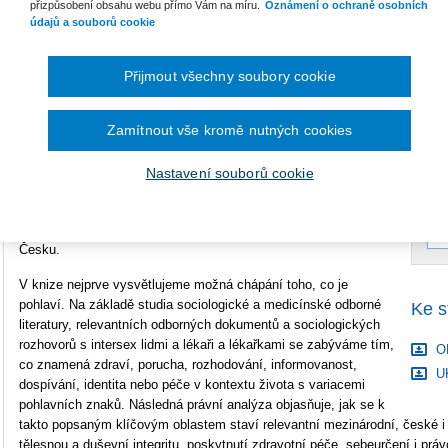
přizpůsobení obsahu webu přímo Vám na míru.
Oznámení o ochraně osobních
Vazba
brožovaná
údajů a souborů cookie
Počet stran
156
B
S
Přijmout všechny soubory cookie
Typ produktu
Tištěná kniha
ISBN
978-80-7676-461-3
C
Zamítnout vše kromě nutných cookies
Nastavení souborů cookie
Kniha
Trampoty s pohlavím
je ojedinělou odbornou knihou, která
se ze sociálněvědního a právního úhlu pohledu dívá na situaci
intersex lidí (tedy lidí s DSD nebo variacemi pohlavních znaků) v
Česku.
V knize nejprve vysvětlujeme možná chápání toho, co je
pohlaví. Na základě studia sociologické a medicínské odborné
Ke s
literatury, relevantních odborných dokumentů a sociologických
rozhovorů s intersex lidmi a lékaři a lékařkami se zabýváme tím,
OB
co znamená zdraví, porucha, rozhodování, informovanost,
UK
dospívání, identita nebo péče v kontextu života s variacemi
pohlavních znaků. Následná právní analýza objasňuje, jak se k
takto popsaným klíčovým oblastem staví relevantní mezinárodní, české i 
tělesnou a duševní integritu, poskytnutí zdravotní péče, sebeurčení i pr