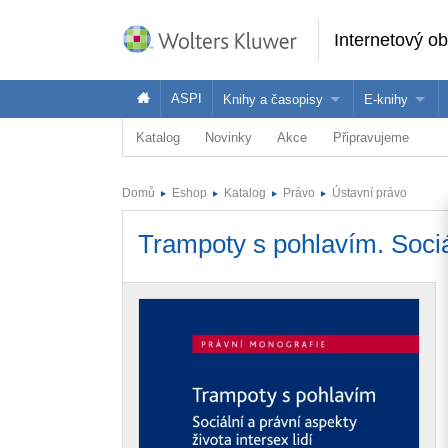
Internetový o
ASPI
Knihy a časopisy
E-knihy
Katalog
Novinky
Akce
Připravujeme
Knihy
Jak na naše
Časopisy
Koupit e-kni
Domů
Eshop
Katalog
Právo
Ústavní právo
Půjčit si e-k
Trampoty s pohlavím. Sociál