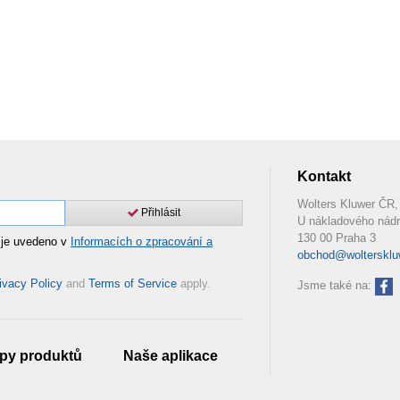
Kontakt
Wolters Kluwer ČR, 
Přihlásit
U nákladového nádr
130 00 Praha 3
 je uvedeno v
Informacích o zpracování a
obchod@woltersklu
ivacy Policy
and
Terms of Service
apply.
Jsme také na:
py produktů
Naše aplikace