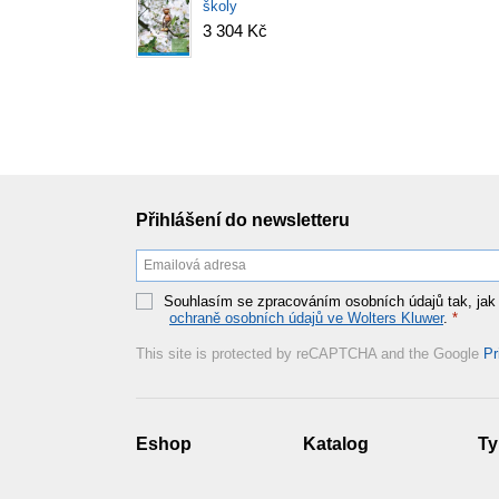
školy
3 304 Kč
Přihlášení do newsletteru
Souhlasím se zpracováním osobních údajů tak, jak
ochraně osobních údajů ve Wolters Kluwer
.
*
This site is protected by reCAPTCHA and the Google
Pr
Eshop
Katalog
Ty