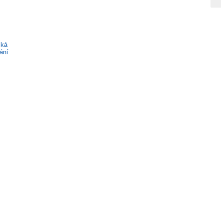
cká
ání