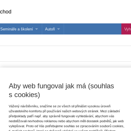
bchod
Semináře a školení
Autoři
 e-knihy?
Semináře a konference
Více o autorech Wolters Kluwer
hu
Školení ASPI, Libra a Praetor
PublishOne
nihu
Aby web fungoval jak má (souhlas
Vydavatel
Wolters Kluwer
T
s cookies)
Autor
Václav Mertin
Vážený návštěvníku, snažíme se ze všech sil přinášet vysokou úroveň
Typ publikace
ostatní
uživatelského komfortu při používání našich webových stránek. Mezi základní
předpoklady patří např. aby správně fungovalo vyhledávání, abychom vás
V
Vazba
brožovaná
neobtěžovali nevhodnou reklamou nebo abychom měli dostatek podnětů, jak web
C
vylepšovat. Proto od Vás potřebujeme souhlas se zpracováním souborů cookies,
Počet stran
124