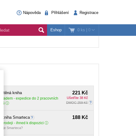
Nápověda
Přihlášení
Registrace
0 ks
|
0
Eshop
221 Kč
ištěná kniha
Ušetříte 38 Kč
Skladem
- expedice do 2 pracovních
DMOC 259 Kč
dnů
188 Kč
E-kniha Smarteca
 prodeji - ihned k dispozici
o je Smarteca?