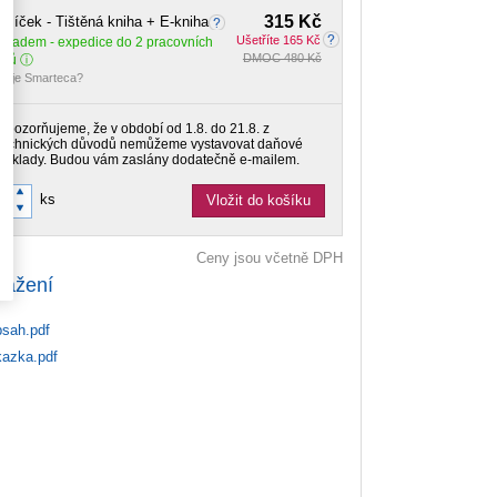
315 Kč
alíček - Tištěná kniha + E-kniha
Ušetříte 165 Kč
Skladem
- expedice do 2 pracovních
DMOC 480 Kč
dnů
o je Smarteca?
Upozorňujeme, že v období od 1.8. do 21.8. z
technických důvodů nemůžeme vystavovat daňové
doklady. Budou vám zaslány dodatečně e-mailem.
ks
Vložit do košíku
Ceny jsou včetně DPH
tažení
sah.pdf
azka.pdf