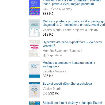
Předškolní dítě a svět vzdělávání. Přehled
teorie, praxe a výzkumných poznatků
Jan Průcha a kolektiv
383 Kč
Metody a postupy poznávání žáka: pedagogi
diagnostika, 2., doplněné a aktualizované vyd
Václav Mertin, Lenka Krejčová a kolektiv
513 Kč
Hyperaktivita nebo hypoaktivita – výchovný
problém?
Markéta Švamberk Šauerová
Vyprodáno
Mediace a probace v kontextu sociální
andragogiky
Jaroslav Veteška
325 Kč
Ze zkušeností dětského psychologa
Václav Mertin
Od 232 Kč
Speciál pro školní družiny + časopis Řízení