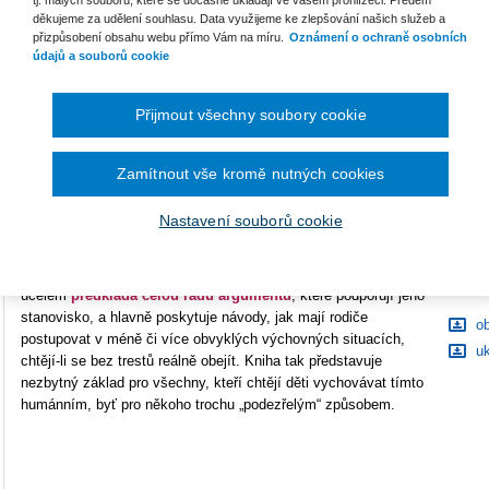
tj. malých souborů, které se dočasně ukládají ve vašem prohlížeči. Předem
děkujeme za udělení souhlasu. Data využijeme ke zlepšování našich služeb a
B
Typ produktu
Tištěná kniha
přizpůsobení obsahu webu přímo Vám na míru.
Oznámení o ochraně osobních
údajů a souborů cookie
ISBN
978-80-7478-028-8
C
Přijmout všechny soubory cookie
Zkušený dětský psycholog
Václav Mertin
si ve
Výchově bez
trestů
klade ambiciózní cíl: Příznivě nakloněné čtenáře
Zamítnout vše kromě nutných cookies
definitivně přesvědčit, že že výchova bez trestů je skutečně
účinný a velmi perspektivní způsob výchovy.
Nastavení souborů cookie
Ty, kteří k publikaci přistupují odmítavě a s despektem, vyzývá
k tomu, aby si ji alespoň bez předsudků prolistovali. Za tímto
Ke s
účelem
předkládá celou řadu argumentů
, které podporují jeho
stanovisko, a hlavně poskytuje návody, jak mají rodiče
ob
postupovat v méně či více obvyklých výchovných situacích,
uk
chtějí-li se bez trestů reálně obejít. Kniha tak představuje
nezbytný základ pro všechny, kteří chtějí děti vychovávat tímto
humánním, byť pro někoho trochu „podezřelým“ způsobem.