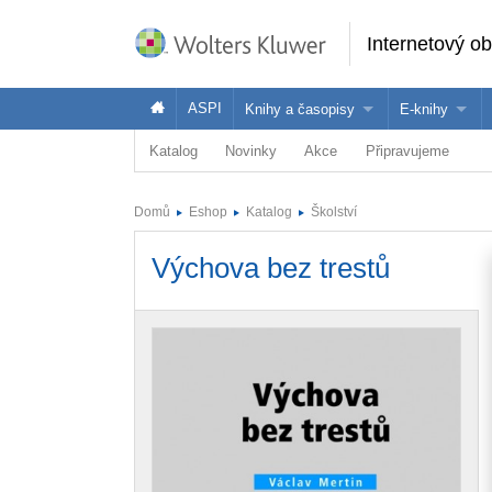
Internetový o
ASPI
Knihy a časopisy
E-knihy
Katalog
Novinky
Akce
Připravujeme
Knihy
Jak na naše
Časopisy
Koupit e-kni
Domů
Eshop
Katalog
Školství
Půjčit si e-k
Výchova bez trestů