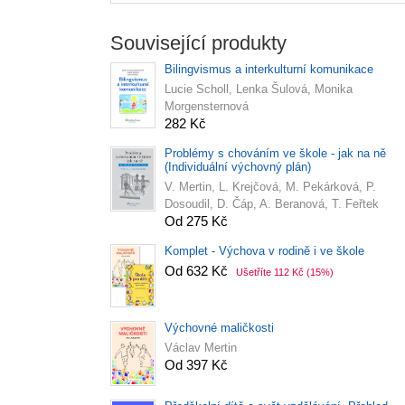
Související produkty
Bilingvismus a interkulturní komunikace
Lucie Scholl, Lenka Šulová, Monika
Morgensternová
282 Kč
Problémy s chováním ve škole - jak na ně
(Individuální výchovný plán)
V. Mertin, L. Krejčová, M. Pekárková, P.
Dosoudil, D. Čáp, A. Beranová, T. Feřtek
Od 275 Kč
Komplet - Výchova v rodině i ve škole
Od 632 Kč
Ušetříte 112 Kč
(15%)
Výchovné maličkosti
Václav Mertin
Od 397 Kč