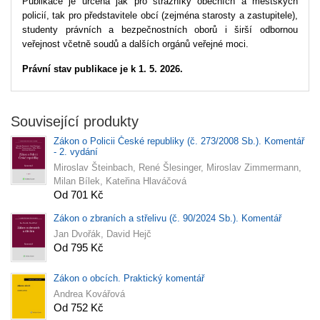
Publikace je určena jak pro strážníky obecních a městských
policií, tak pro představitele obcí (zejména starosty a zastupitele),
studenty právních a bezpečnostních oborů i širší odbornou
veřejnost včetně soudů a dalších orgánů veřejné moci.
Právní stav publikace je k 1. 5. 2026.
Související produkty
Zákon o Policii České republiky (č. 273/2008 Sb.). Komentář
- 2. vydání
Miroslav Šteinbach, René Šlesinger, Miroslav Zimmermann,
Milan Bílek, Kateřina Hlaváčová
Od 701 Kč
Zákon o zbraních a střelivu (č. 90/2024 Sb.). Komentář
Jan Dvořák, David Hejč
Od 795 Kč
Zákon o obcích. Praktický komentář
Andrea Kovářová
Od 752 Kč