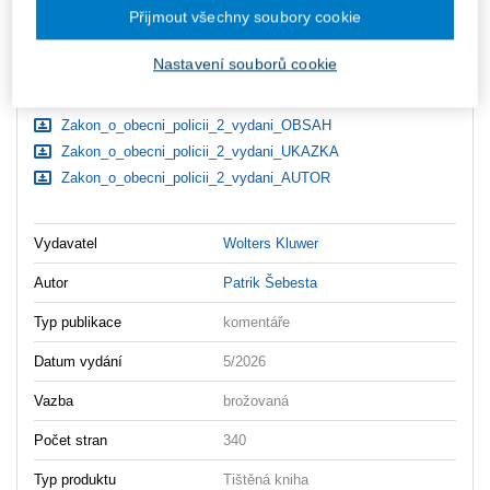
Vložit do košíku
Přijmout všechny soubory cookie
Ceny jsou včetně DPH
Nastavení souborů cookie
Ke stažení
Zakon_o_obecni_policii_2_vydani_OBSAH
Zakon_o_obecni_policii_2_vydani_UKAZKA
Zakon_o_obecni_policii_2_vydani_AUTOR
Vydavatel
Wolters Kluwer
Autor
Patrik Šebesta
Typ publikace
komentáře
Datum vydání
5/2026
Vazba
brožovaná
Počet stran
340
Typ produktu
Tištěná kniha