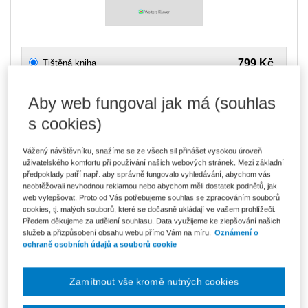
799 Kč
Tištěná kniha
Ušetříte 140 Kč
Skladem
- expedice do 2 pracovních dnů
DMOC 939 Kč
Aby web fungoval jak má (souhlas
680 Kč
E-kniha Smarteca + soubory ke stažení
s cookies)
V prodeji - ihned k dispozici
Co je Smarteca?
Vážený návštěvníku, snažíme se ze všech sil přinášet vysokou úroveň
Kde najdu soubory e-knih?
uživatelského komfortu při používání našich webových stránek. Mezi základní
předpoklady patří např. aby správně fungovalo vyhledávání, abychom vás
neobtěžovali nevhodnou reklamou nebo abychom měli dostatek podnětů, jak
1 139 Kč
Balíček - Tištěná kniha + E-kniha
web vylepšovat. Proto od Vás potřebujeme souhlas se zpracováním souborů
Smarteca + soubory ke stažení
Ušetříte 599 Kč
cookies, tj. malých souborů, které se dočasně ukládají ve vašem prohlížeči.
DMOC 1 738 Kč
Skladem
- expedice do 2 pracovních dnů
Předem děkujeme za udělení souhlasu. Data využijeme ke zlepšování našich
Co je Smarteca?
služeb a přizpůsobení obsahu webu přímo Vám na míru.
Oznámení o
ochraně osobních údajů a souborů cookie
Upozorňujeme, že v období od 1.8. do 21.8. z technických
důvodů nemůžeme vystavovat daňové doklady. Budou vám
Zamítnout vše kromě nutných cookies
zaslány dodatečně e-mailem.
ks