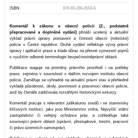
ISBN
978-80-286-0550-6
Komentář k zákonu o obecní policii (2., podstatně
přepracované a doplněné vydání)
přináší ucelený a aktuální
výklad právní úpravy postavení a činnosti obecní (městské)
policie v České republice. Druhé vydání reflektuje vývoj právní
úpravy i aplikační praxe a klade důraz na přesné vymezení pojmů
s využitím odborné terminologie bezpečnostněprávní oblasti.
Publikace reaguje na proměny právního prostředí i na potřeby
praxe, zejména v souvislosti s dalším rozvojem institutu obecní
policie. Zaměřuje se výhradně na aktuální právní stav a přehledně
vykládá působnost, úkoly, povinnosti a pravomoci obecní policie,
aniž by čtenáře zatěžovala rozsáhlými historickými exkurzy.
Komentář pracuje s relevantní judikaturou soudů i se stanovisky
klíčových institucí, jako jsou Ministerstvo vnitra, Nejvyšší státní
zastupitelství či veřejný ochránce práv, a zohledňuje také
související právní oblasti (správní, přestupkové, trestní, pracovní
či právo územních samospráv).