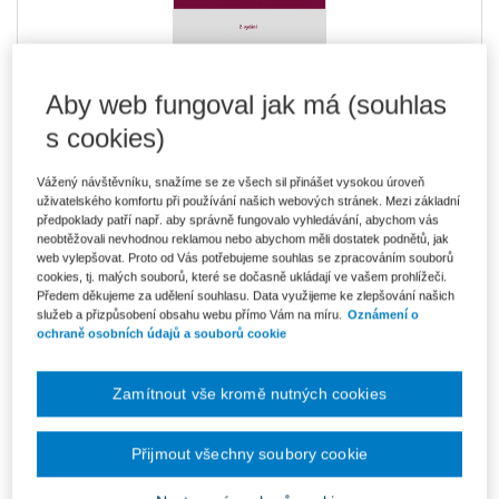
Aby web fungoval jak má (souhlas
s cookies)
802 Kč
E-kniha Smarteca
V prodeji - ihned k dispozici
Co je Smarteca?
Vážený návštěvníku, snažíme se ze všech sil přinášet vysokou úroveň
uživatelského komfortu při používání našich webových stránek. Mezi základní
předpoklady patří např. aby správně fungovalo vyhledávání, abychom vás
Upozorňujeme, že v období od 1.8. do 21.8. z technických
důvodů nemůžeme vystavovat daňové doklady. Budou vám
neobtěžovali nevhodnou reklamou nebo abychom měli dostatek podnětů, jak
zaslány dodatečně e-mailem.
web vylepšovat. Proto od Vás potřebujeme souhlas se zpracováním souborů
cookies, tj. malých souborů, které se dočasně ukládají ve vašem prohlížeči.
ks
Vložit do košíku
Předem děkujeme za udělení souhlasu. Data využijeme ke zlepšování našich
služeb a přizpůsobení obsahu webu přímo Vám na míru.
Oznámení o
ochraně osobních údajů a souborů cookie
Ceny jsou včetně DPH
Ke stažení
Zamítnout vše kromě nutných cookies
Zakon_o_odpovednosti_statu_OBSAH
Zakon_o_odpovednosti_statu_UKAZKA
Přijmout všechny soubory cookie