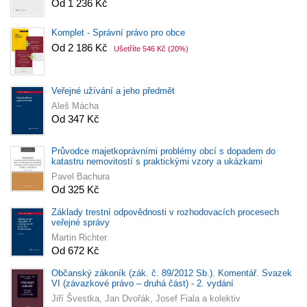
Od 1 236 Kč
Komplet - Správní právo pro obce
Od 2 186 Kč
Ušetříte 546 Kč
(20%)
Veřejné užívání a jeho předmět
Aleš Mácha
Od 347 Kč
Průvodce majetkoprávními problémy obcí s dopadem do
katastru nemovitostí s praktickými vzory a ukázkami
Pavel Bachura
Od 325 Kč
Základy trestní odpovědnosti v rozhodovacích procesech
veřejné správy
Martin Richter
Od 672 Kč
Občanský zákoník (zák. č. 89/2012 Sb.). Komentář. Svazek
VI (závazkové právo – druhá část) - 2. vydání
Jiří Švestka, Jan Dvořák, Josef Fiala a kolektiv