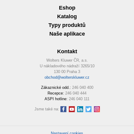
Eshop
Katalog
Typy produktů
Naše aplikace
Kontakt
Wolters Kluwer ČR, a.s.
U nákladového nádraží 3265/10
130 00 Praha 3
obchod@wolterskluwer.cz
Zákaznické odd.:
246 040 400
Recepce:
246 040 444
ASPI hotline:
246 040 111
Jsme také na:
Nastavení cookies