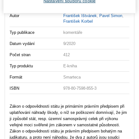
Nastavení souborů cookie
Vydavatel
Wolters Kluwer
Autor
František Ištvánek
,
Pavel Simon
,
František Korbel
Typ publikace
komentáře
Datum vydání
9/2020
Počet stran
412
Typ produktu
E-kniha
Formát
Smarteca
ISBN
978-80-7598-855-3
Zákon o odpovědnosti státu je primárním právním předpisem při
uplatňování náhrady škody, o níž se poškození domnívají, že jim
ji způsobil stát, resp. územní samosprávný celek při výkonu
veřejné moci svěřené jim zákonem v samostatné působnosti.
Zákon o odpovědnosti státu je právním předpisem bohatým na
judikaturu, a proto není náhodou, že dva z autorů jsou soudci