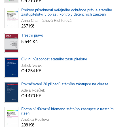
Od 210 Kč
Překryv působnosti veřejného ochránce práv a státního
zastupitelství v oblasti kontroly detenčních zařízení
Anna Chamráthová Richterová
267 Kč
Trestní právo
5 544 Kč
Civilní působnost státního zastupitelství
Jakub Sivák
Od 354 Kč
Pokračování 20 případů státního zástupce na okrese
Adéla Rosůlek
Od 470 Kč
Formální důkazní břemeno státního zástupce v trestním
řízení
Anežka Pudilová
289 Kč