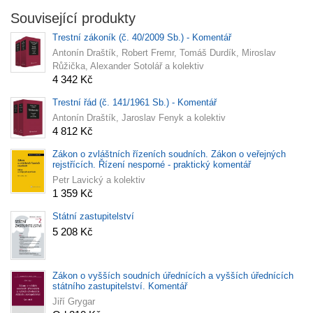
Související produkty
Trestní zákoník (č. 40/2009 Sb.) - Komentář
Antonín Draštík, Robert Fremr, Tomáš Durdík, Miroslav
Růžička, Alexander Sotolář a kolektiv
4 342 Kč
Trestní řád (č. 141/1961 Sb.) - Komentář
Antonín Draštík, Jaroslav Fenyk a kolektiv
4 812 Kč
Zákon o zvláštních řízeních soudních. Zákon o veřejných
rejstřících. Řízení nesporné - praktický komentář
Petr Lavický a kolektiv
1 359 Kč
Státní zastupitelství
5 208 Kč
Zákon o vyšších soudních úřednících a vyšších úřednících
státního zastupitelství. Komentář
Jiří Grygar