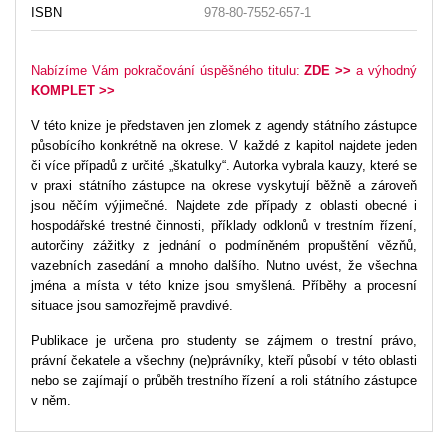
ISBN
978-80-7552-657-1
Nabízíme Vám pokračování úspěšného titulu:
ZDE >>
a výhodný
KOMPLET
>>
V této knize je představen jen zlomek z agendy státního zástupce
působícího konkrétně na okrese. V každé z kapitol najdete jeden
či více případů z určité „škatulky“. Autorka vybrala kauzy, které se
v praxi státního zástupce na okrese vyskytují běžně a zároveň
jsou něčím výjimečné. Najdete zde případy z oblasti obecné i
hospodářské trestné činnosti, příklady odklonů v trestním řízení,
autorčiny zážitky z jednání o podmíněném propuštění vězňů,
vazebních zasedání a mnoho dalšího. Nutno uvést, že všechna
jména a místa v této knize jsou smyšlená. Příběhy a procesní
situace jsou samozřejmě pravdivé.
Publikace je určena pro studenty se zájmem o trestní právo,
právní čekatele a všechny (ne)právníky, kteří působí v této oblasti
nebo se zajímají o průběh trestního řízení a roli státního zástupce
v něm.