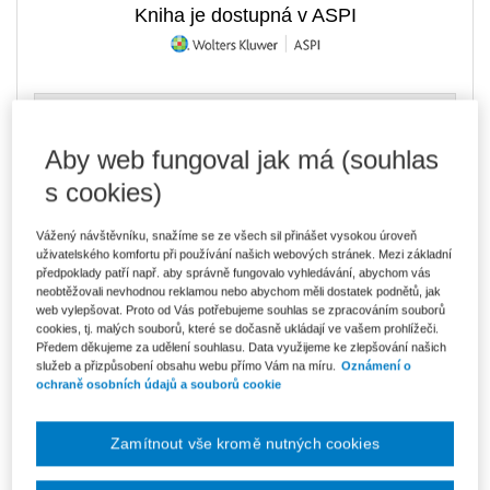
Kniha je dostupná v ASPI
467 Kč
Tištěná kniha
Ušetříte 82 Kč
Vyprodáno
Aby web fungoval jak má (souhlas
DMOC 549 Kč
s cookies)
397 Kč
E-kniha Smarteca + soubory ke stažení
V prodeji - ihned k dispozici
Vážený návštěvníku, snažíme se ze všech sil přinášet vysokou úroveň
Co je Smarteca?
uživatelského komfortu při používání našich webových stránek. Mezi základní
Kde najdu soubory e-knih?
předpoklady patří např. aby správně fungovalo vyhledávání, abychom vás
neobtěžovali nevhodnou reklamou nebo abychom měli dostatek podnětů, jak
web vylepšovat. Proto od Vás potřebujeme souhlas se zpracováním souborů
cookies, tj. malých souborů, které se dočasně ukládají ve vašem prohlížeči.
666 Kč
Balíček - Tištěná kniha + E-kniha
Předem děkujeme za udělení souhlasu. Data využijeme ke zlepšování našich
Smarteca + soubory ke stažení
Ušetříte 350 Kč
služeb a přizpůsobení obsahu webu přímo Vám na míru.
Oznámení o
DMOC 1 016 Kč
Vyprodáno
ochraně osobních údajů a souborů cookie
Co je Smarteca?
Upozorňujeme, že v období od 1.8. do 21.8. z technických
Zamítnout vše kromě nutných cookies
důvodů nemůžeme vystavovat daňové doklady. Budou vám
zaslány dodatečně e-mailem.