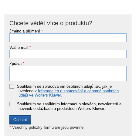
Chcete vědět více o produktu?
Jméno a příjmení
*
Váš e-mail
*
Zpráva
*
Souhlasím se zpracováním osobních údajů tak, jak je
uvedeno v
Informacích o zpracování a ochraně osobních
údajů ve Wolters Kluwer
.
Souhlasím se zasíláním informací o slevách, newsletterů a
novinek o službách a produktech Wolters Kluwer.
*
Všechny položky formuláře jsou povinné.