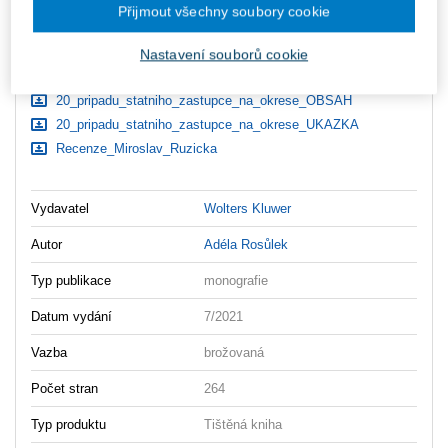
Přijmout všechny soubory cookie
Ceny jsou včetně DPH
Nastavení souborů cookie
Ke stažení
20_pripadu_statniho_zastupce_na_okrese_OBSAH
20_pripadu_statniho_zastupce_na_okrese_UKAZKA
Recenze_Miroslav_Ruzicka
Vydavatel
Wolters Kluwer
Autor
Adéla Rosůlek
Typ publikace
monografie
Datum vydání
7/2021
Vazba
brožovaná
Počet stran
264
Typ produktu
Tištěná kniha