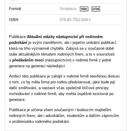
Formát
Smarteca
ISBN
978-80-7552-644-1
Publikace
Aktuální otázky nástupnictví při rodinném
podnikání
je svým zaměřením, ale i pojetím unikátní publikací,
která na trhu významně chyběla. Zabývá se v současné době
stále aktuálnějším tématem rodinných firem, a to v souvislosti
s
předáváním moci
(nástupnictvím) v rodinné firmě z jedné
generace na generaci následující.
Ambicí této publikace je zahájit v rodinné firmě otevřenou diskusi
o tom, co by měla firma pro rodinu představovat, jaké bude její
další směřování, a nastavit včas společně klíčové principy
rozhodování v rodinné firmě, aby mohla úspěšně existovat po
generace.
Publikace je určena všem současným i budoucím majitelům
rodinných firem, ale i advokátům, studentům a dalším zájemcům
o problematiku rodinného podnikání.