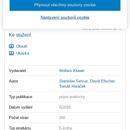
zaslány dodatečně e-mailem.
Přijmout všechny soubory cookie
ks
Vložit do košíku
Nastavení souborů cookie
Ceny jsou včetně DPH
Ke stažení
Obsah
Ukázka
Vydavatel
Wolters Kluwer
Autor
Stanislav Servus
,
David Elischer
,
Tomáš Horáček
Typ publikace
právo prakticky
Datum vydání
6/2018
Počet stran
280
Typ produktu
E-kniha