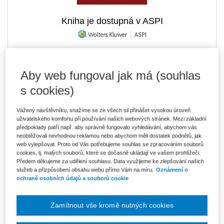
Kniha je dostupná v ASPI
391 Kč
Tištěná kniha
Aby web fungoval jak má (souhlas
Ušetříte 68 Kč
Skladem
- expedice do 2 pracovních dnů
DMOC 459 Kč
s cookies)
333 Kč
E-kniha Smarteca + soubory ke stažení
Vážený návštěvníku, snažíme se ze všech sil přinášet vysokou úroveň
V prodeji - ihned k dispozici
uživatelského komfortu při používání našich webových stránek. Mezi základní
Co je Smarteca?
předpoklady patří např. aby správně fungovalo vyhledávání, abychom vás
Kde najdu soubory e-knih?
neobtěžovali nevhodnou reklamou nebo abychom měli dostatek podnětů, jak
web vylepšovat. Proto od Vás potřebujeme souhlas se zpracováním souborů
cookies, tj. malých souborů, které se dočasně ukládají ve vašem prohlížeči.
Předem děkujeme za udělení souhlasu. Data využijeme ke zlepšování našich
558 Kč
Balíček - Tištěná kniha + E-kniha
služeb a přizpůsobení obsahu webu přímo Vám na míru.
Oznámení o
Smarteca + soubory ke stažení
Ušetříte 292 Kč
ochraně osobních údajů a souborů cookie
DMOC 850 Kč
Skladem
- expedice do 2 pracovních dnů
Co je Smarteca?
Zamítnout vše kromě nutných cookies
Upozorňujeme, že v období od 1.8. do 21.8. z technických
důvodů nemůžeme vystavovat daňové doklady. Budou vám