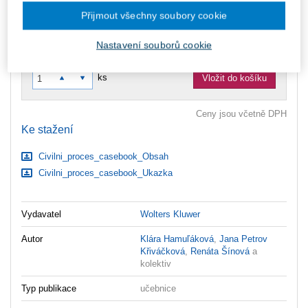
Co je Smarteca?
Přijmout všechny soubory cookie
Upozorňujeme, že v období od 1.8. do 21.8. z technických
důvodů nemůžeme vystavovat daňové doklady. Budou vám
Nastavení souborů cookie
zaslány dodatečně e-mailem.
ks
Vložit do košíku
Ceny jsou včetně DPH
Ke stažení
Civilni_proces_casebook_Obsah
Civilni_proces_casebook_Ukazka
Vydavatel
Wolters Kluwer
Autor
Klára Hamuľáková
,
Jana Petrov
Křiváčková
,
Renáta Šínová
a
kolektiv
Typ publikace
učebnice