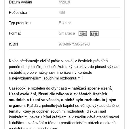
Datum vydání
4/2019
Počet stran
488
Typ produktu
E-kniha
Formát
Smarteca
ISBN
978-80-7598-249-0
Kniha představuje civilní právo v nové, v českých právních
poměrech ojedinělé, podobě. Autorský kolektiv zde přináší výklad
institutů a problematiky civilního řízení v kontextu
s nejvýznamnějšími soudními rozhodnutími.
Casebook je rozdělen do čtyř částí –
nalézací sporné řízení,
řízení exekuční, řízení dle zákona o zvláštních řízeních
soudních a řízení ve věcech, o nichž bylo rozhodnuto jiným
orgánem
. Každá z jednotlivých kapitol se věnuje výkladu daného
tématu, který je doplněn soudními rozhodnutí, diskuzí nad
konkrétními navazujícími otázkami a v závěru dává čtenáři návod
k dalšímu uvažování o tématu prostřednictvím otázek a odkazů
na další relevantní judikaturu.