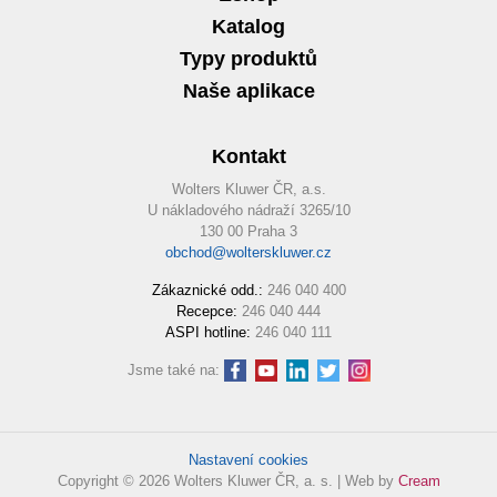
Katalog
Typy produktů
Naše aplikace
Kontakt
Wolters Kluwer ČR, a.s.
U nákladového nádraží 3265/10
130 00 Praha 3
obchod@wolterskluwer.cz
Zákaznické odd.:
246 040 400
Recepce:
246 040 444
ASPI hotline:
246 040 111
Jsme také na:
Nastavení cookies
Copyright © 2026 Wolters Kluwer ČR, a. s. | Web by
Cream