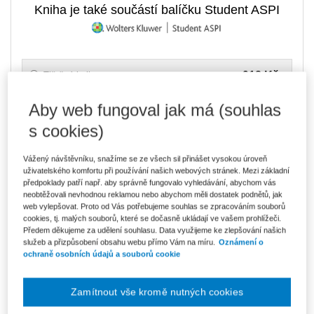
Kniha je také součástí balíčku Student ASPI
918 Kč
Tištěná kniha
Ušetříte 161 Kč
Skladem
- expedice do 2 pracovních dnů
DMOC 1 079 Kč
Aby web fungoval jak má (souhlas
s cookies)
781 Kč
E-kniha Smarteca + soubory ke stažení
V prodeji - ihned k dispozici
Co je Smarteca?
Vážený návštěvníku, snažíme se ze všech sil přinášet vysokou úroveň
Kde najdu soubory e-knih?
uživatelského komfortu při používání našich webových stránek. Mezi základní
předpoklady patří např. aby správně fungovalo vyhledávání, abychom vás
neobtěžovali nevhodnou reklamou nebo abychom měli dostatek podnětů, jak
web vylepšovat. Proto od Vás potřebujeme souhlas se zpracováním souborů
249 Kč
Půjčit si e-knihu online Smarteca Smarteca
cookies, tj. malých souborů, které se dočasně ukládají ve vašem prohlížeči.
měsíčně
V prodeji - ihned k dispozici
Předem děkujeme za udělení souhlasu. Data využijeme ke zlepšování našich
Co je Smarteca?
služeb a přizpůsobení obsahu webu přímo Vám na míru.
Oznámení o
Co je pronájem Smarteca?
ochraně osobních údajů a souborů cookie
1 309 Kč
Balíček - Tištěná kniha + E-kniha
Zamítnout vše kromě nutných cookies
Smarteca + soubory ke stažení
Ušetříte 688 Kč
DMOC 1 997 Kč
Skladem
- expedice do 2 pracovních dnů