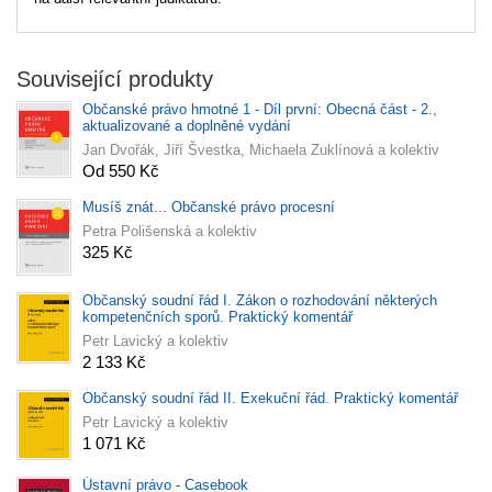
Související produkty
Občanské právo hmotné 1 - Díl první: Obecná část - 2.,
aktualizované a doplněné vydání
Jan Dvořák, Jiří Švestka, Michaela Zuklínová a kolektiv
Od 550 Kč
Musíš znát... Občanské právo procesní
Petra Polišenská a kolektiv
325 Kč
Občanský soudní řád I. Zákon o rozhodování některých
kompetenčních sporů. Praktický komentář
Petr Lavický a kolektiv
2 133 Kč
Občanský soudní řád II. Exekuční řád. Praktický komentář
Petr Lavický a kolektiv
1 071 Kč
Ústavní právo - Casebook