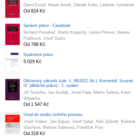
David Kosař, Marek Antoš, Zdeněk Kühn, Ladislav Vyhnánek
Od 824 Kč
Správní právo - Casebook
Richard Pomahač, Martin Kopecký, Lenka Pítrová, Helena
Prášková, Josef Staša
Od 788 Kč
Soukromé právo
5 029 Kč
Občanský zákoník (zák. č. 89/2012 Sb.). Komentář. Svazek
IV. (dědické právo) - 2. vydání
Jiří Švestka, Jan Dvořák, Josef Fiala, Martin Šešina, Karel
Wawerka
Od 1 547 Kč
Úvod do studia civilního procesu
Josef Vrabec, Jan Bajura, Josef Salač, Aleš Zpěvák, Barbora
Vlachová, Martina Sailerová, František Púry
Od 318 Kč