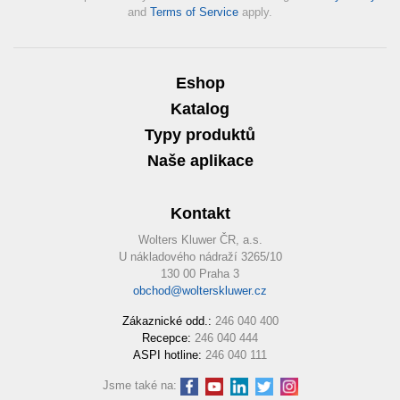
and
Terms of Service
apply.
Eshop
Katalog
Typy produktů
Naše aplikace
Kontakt
Wolters Kluwer ČR, a.s.
U nákladového nádraží 3265/10
130 00 Praha 3
obchod@wolterskluwer.cz
Zákaznické odd.:
246 040 400
Recepce:
246 040 444
ASPI hotline:
246 040 111
Jsme také na: