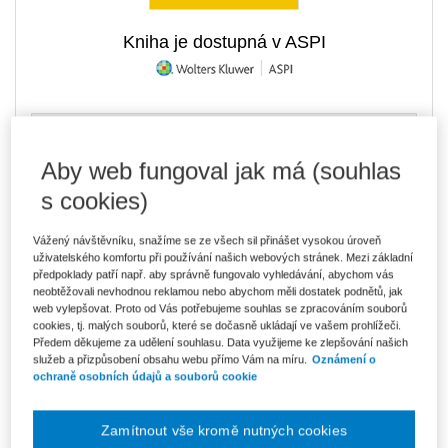
Kniha je dostupná v ASPI
926 Kč
Tištěná kniha
Ušetříte 163 Kč
Skladem
- expedice do 2 pracovních dnů
Aby web fungoval jak má (souhlas
DMOC 1 089 Kč
s cookies)
788 Kč
E-kniha Smarteca + soubory ke stažení
V prodeji - ihned k dispozici
Vážený návštěvníku, snažíme se ze všech sil přinášet vysokou úroveň
Co je Smarteca?
uživatelského komfortu při používání našich webových stránek. Mezi základní
Kde najdu soubory e-knih?
předpoklady patří např. aby správně fungovalo vyhledávání, abychom vás
neobtěžovali nevhodnou reklamou nebo abychom měli dostatek podnětů, jak
web vylepšovat. Proto od Vás potřebujeme souhlas se zpracováním souborů
cookies, tj. malých souborů, které se dočasně ukládají ve vašem prohlížeči.
1 320 Kč
Balíček - Tištěná kniha + E-kniha
Předem děkujeme za udělení souhlasu. Data využijeme ke zlepšování našich
Smarteca + soubory ke stažení
Ušetříte 695 Kč
služeb a přizpůsobení obsahu webu přímo Vám na míru.
Oznámení o
DMOC 2 015 Kč
Skladem
- expedice do 2 pracovních dnů
ochraně osobních údajů a souborů cookie
Co je Smarteca?
Upozorňujeme, že v období od 1.8. do 21.8. z technických
Zamítnout vše kromě nutných cookies
důvodů nemůžeme vystavovat daňové doklady. Budou vám