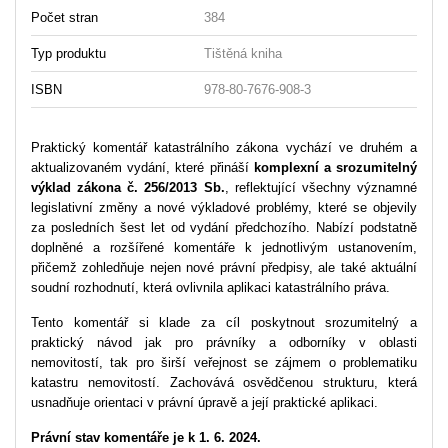
Počet stran
384
Typ produktu
Tištěná kniha
ISBN
978-80-7676-908-3
Praktický komentář katastrálního zákona vychází ve druhém a
aktualizovaném vydání, které přináší
komplexní a srozumitelný
výklad zákona č. 256/2013 Sb.
, reflektující všechny významné
legislativní změny a nové výkladové problémy, které se objevily
za posledních šest let od vydání předchozího. Nabízí podstatně
doplněné a rozšířené komentáře k jednotlivým ustanovením,
přičemž zohledňuje nejen nové právní předpisy, ale také aktuální
soudní rozhodnutí, která ovlivnila aplikaci katastrálního práva.
Tento komentář si klade za cíl poskytnout srozumitelný a
praktický návod jak pro právníky a odborníky v oblasti
nemovitostí, tak pro širší veřejnost se zájmem o problematiku
katastru nemovitostí. Zachovává osvědčenou strukturu, která
usnadňuje orientaci v právní úpravě a její praktické aplikaci.
Právní stav komentáře je k 1. 6. 2024.