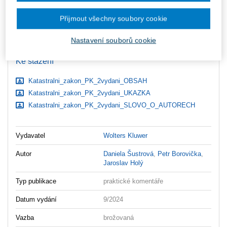
zaslány dodatečně e-mailem.
Přijmout všechny soubory cookie
ks
Vložit do košíku
Nastavení souborů cookie
Ceny jsou včetně DPH
Ke stažení
Katastralni_zakon_PK_2vydani_OBSAH
Katastralni_zakon_PK_2vydani_UKAZKA
Katastralni_zakon_PK_2vydani_SLOVO_O_AUTORECH
Vydavatel
Wolters Kluwer
Autor
Daniela Šustrová
,
Petr Borovička
,
Jaroslav Holý
Typ publikace
praktické komentáře
Datum vydání
9/2024
Vazba
brožovaná