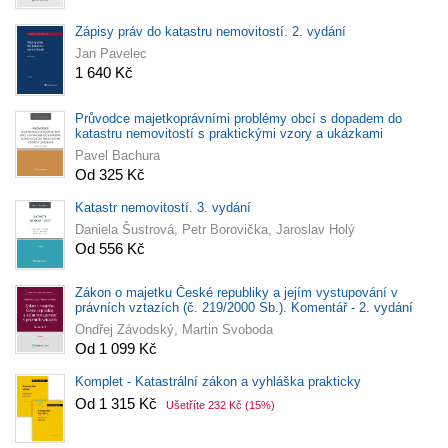
Zápisy práv do katastru nemovitostí. 2. vydání
Jan Pavelec
1 640 Kč
Průvodce majetkoprávními problémy obcí s dopadem do
katastru nemovitostí s praktickými vzory a ukázkami
Pavel Bachura
Od 325 Kč
Katastr nemovitostí. 3. vydání
Daniela Šustrová, Petr Borovička, Jaroslav Holý
Od 556 Kč
Zákon o majetku České republiky a jejím vystupování v
právních vztazích (č. 219/2000 Sb.). Komentář - 2. vydání
Ondřej Závodský, Martin Svoboda
Od 1 099 Kč
Komplet - Katastrální zákon a vyhláška prakticky
Od 1 315 Kč
Ušetříte 232 Kč
(15%)