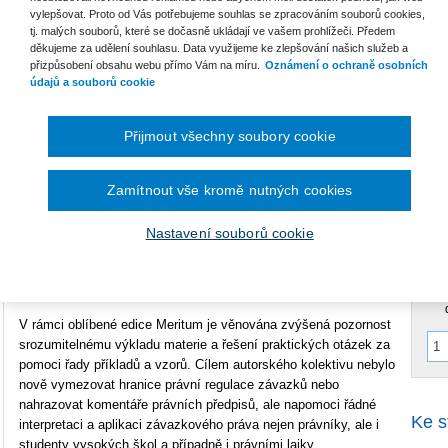
K
vylepšovat. Proto od Vás potřebujeme souhlas se zpracováním souborů cookies,
tj. malých souborů, které se dočasně ukládají ve vašem prohlížeči. Předem
Počet stran
516
děkujeme za udělení souhlasu. Data využijeme ke zlepšování našich služeb a
přizpůsobení obsahu webu přímo Vám na míru.
Oznámení o ochraně osobních
Typ produktu
E-kniha
P
údajů a souborů cookie
V
Formát
Smarteca
C
C
Přijmout všechny soubory cookie
ISBN
978-80-7676-124-7
B
Zamítnout vše kromě nutných cookies
Publikace Meritum Obchodní závazky reaguje na nové
uspořádání úpravy závazků po rekodifikaci soukromého práva,
Nastavení souborů cookie
C
která právní úpravu závazkového práva sjednotila v občanském
zákoníku, a soustředí se především na
zvláštnosti vztahů,
kterých se účastní podnikatelé
.
V rámci oblíbené edice Meritum je věnována zvýšená pozornost
srozumitelnému výkladu materie a řešení praktických otázek za
pomoci řady příkladů a vzorů. Cílem autorského kolektivu nebylo
nově vymezovat hranice právní regulace závazků nebo
nahrazovat komentáře právních předpisů, ale napomoci řádné
Ke s
interpretaci a aplikaci závazkového práva nejen právníky, ale i
studenty vysokých škol a případně i právními laiky.