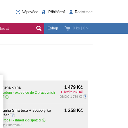
Nápověda
Přihlášení
Registrace
0 ks
|
0
Eshop
1 479 Kč
ištěná kniha
Ušetříte 260 Kč
Skladem
- expedice do 2 pracovních
DMOC 1 739 Kč
dnů
1 258 Kč
-kniha Smarteca + soubory ke
tažení
 prodeji - ihned k dispozici
o je Smarteca?