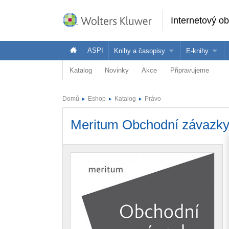
Internetový o
ASPI
Knihy a časopisy
E-knihy
Katalog
Novinky
Akce
Připravujeme
Knihy
Jak na naše
Časopisy
Koupit e-kni
Domů
Eshop
Katalog
Právo
Půjčit si e-k
Meritum Obchodní závazk