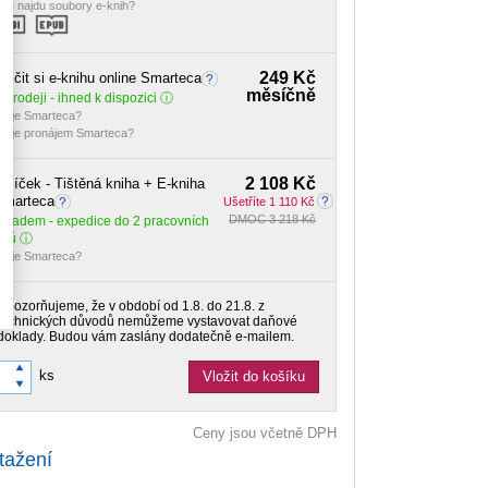
de najdu soubory e-knih?
249 Kč
ůjčit si e-knihu online Smarteca
měsíčně
 prodeji - ihned k dispozici
o je Smarteca?
o je pronájem Smarteca?
2 108 Kč
alíček - Tištěná kniha + E-kniha
Smarteca
Ušetříte 1 110 Kč
DMOC 3 218 Kč
Skladem
- expedice do 2 pracovních
dnů
o je Smarteca?
Upozorňujeme, že v období od 1.8. do 21.8. z
technických důvodů nemůžeme vystavovat daňové
doklady. Budou vám zaslány dodatečně e-mailem.
ks
Vložit do košíku
Ceny jsou včetně DPH
tažení