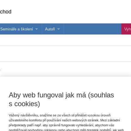
bchod
Semináře a školení
Autoři
 e-knihy?
Semináře a konference
Více o autorech Wolters Kluwer
hu
Školení ASPI, Libra a Praetor
PublishOne
nihu
y
Vydavatel
Wolters Kluwer
T
Aby web fungoval jak má (souhlas
Autor
Petr Liška
,
Karel Marek
,
Martin Janků
,
s cookies)
Karel Dřevínek
,
Štefan Elek
,
Daniel
Patěk
E
Vážený návštěvníku, snažíme se ze všech sil přinášet vysokou úroveň
s
Typ publikace
merita
uživatelského komfortu při používání našich webových stránek. Mezi základní
V
předpoklady patří např. aby správně fungovalo vyhledávání, abychom vás
C
Datum vydání
10/2021
neobtěžovali nevhodnou reklamou nebo abychom měli dostatek podnětů, jak web