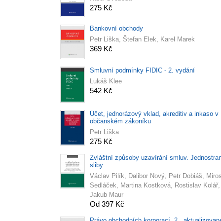
275 Kč
Bankovní obchody
Petr Liška, Štefan Elek, Karel Marek
369 Kč
Smluvní podmínky FIDIC - 2. vydání
Lukáš Klee
542 Kč
Účet, jednorázový vklad, akreditiv a inkaso v
občanském zákoníku
Petr Liška
275 Kč
Zvláštní způsoby uzavírání smluv. Jednostra
sliby
Václav Pilík, Dalibor Nový, Petr Dobiáš, Miro
Sedláček, Martina Kostková, Rostislav Kolář,
Jakub Maur
Od 397 Kč
Právo obchodních korporací. 2., aktualizovan