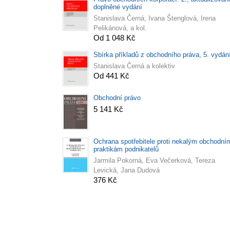
doplněné vydání
Stanislava Černá, Ivana Štenglová, Irena
Pelikánová, a kol.
Od 1 048 Kč
Sbírka příkladů z obchodního práva, 5. vydán
Stanislava Černá a kolektiv
Od 441 Kč
Obchodní právo
5 141 Kč
Ochrana spotřebitele proti nekalým obchodní
praktikám podnikatelů
Jarmila Pokorná, Eva Večerková, Tereza
Levická, Jana Dudová
376 Kč