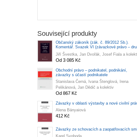
Související produkty
Občanský zákoník (zák. č. 89/2012 Sb.).
Komentář. Svazek VI (závazkové právo – dr
část) - 2. vydání
Jiří Švestka, Jan Dvořák, Josef Fiala a kolekt
Od 3 085 Kč
Obchodní právo – podnikatel, podnikání,
závazky s účastí podnikatele
Stanislava Černá, Ivana Štenglová, Irena
Pelikánová, Jan Dědič a kolektiv
Od 867 Kč
Závazky v oblasti výstavby a nové civilní prá
Alena Bányaiová
412 Kč
Závazky ze schovacích a zaopatřovacích sm
Karel Svoboda