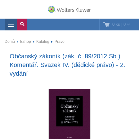
0 ks
|
0
Domů
Eshop
Katalog
Právo
Občanský zákoník (zák. č. 89/2012 Sb.).
Komentář. Svazek IV. (dědické právo) - 2.
vydání