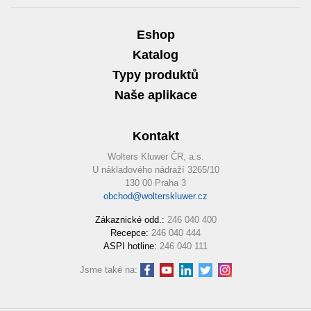
Eshop
Katalog
Typy produktů
Naše aplikace
Kontakt
Wolters Kluwer ČR, a.s.
U nákladového nádraží 3265/10
130 00 Praha 3
obchod@wolterskluwer.cz
Zákaznické odd.:
246 040 400
Recepce:
246 040 444
ASPI hotline:
246 040 111
Jsme také na: