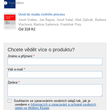
Vyprodáno
Úvod do studia civilního procesu
Josef Vrabec, Jan Bajura, Josef Salač, Aleš Zpěvák, Barbora
Vlachová, Martina Sailerová, František Púry
Od 318 Kč
Chcete vědět více o produktu?
Jméno a příjmení
*
Váš e-mail
*
Zpráva
*
Souhlasím se zpracováním osobních údajů tak, jak je
uvedeno v
Informacích o zpracování a ochraně osobních
údajů ve Wolters Kluwer
.