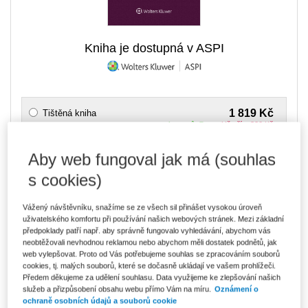
Kniha je dostupná v ASPI
1 819 Kč
Tištěná kniha
Ušetříte 320 Kč
Skladem
- expedice do 2 pracovních dnů
DMOC 2 139 Kč
Aby web fungoval jak má (souhlas
1 547 Kč
E-kniha Smarteca + soubory ke stažení
s cookies)
V prodeji - ihned k dispozici
Co je Smarteca?
Kde najdu soubory e-knih?
Vážený návštěvníku, snažíme se ze všech sil přinášet vysokou úroveň
uživatelského komfortu při používání našich webových stránek. Mezi základní
předpoklady patří např. aby správně fungovalo vyhledávání, abychom vás
neobtěžovali nevhodnou reklamou nebo abychom měli dostatek podnětů, jak
2 593 Kč
Balíček - Tištěná kniha + E-kniha
web vylepšovat. Proto od Vás potřebujeme souhlas se zpracováním souborů
Smarteca + soubory ke stažení
Ušetříte 1 365 Kč
cookies, tj. malých souborů, které se dočasně ukládají ve vašem prohlížeči.
DMOC 3 958 Kč
Skladem
- expedice do 2 pracovních dnů
Předem děkujeme za udělení souhlasu. Data využijeme ke zlepšování našich
Co je Smarteca?
služeb a přizpůsobení obsahu webu přímo Vám na míru.
Oznámení o
ochraně osobních údajů a souborů cookie