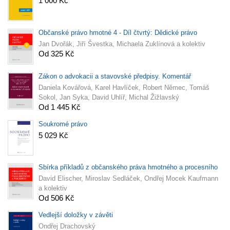
1 000 Kč
Občanské právo hmotné 4 - Díl čtvrtý: Dědické právo
Jan Dvořák, Jiří Švestka, Michaela Zuklínová a kolektiv
Od 325 Kč
Zákon o advokacii a stavovské předpisy. Komentář
Daniela Kovářová, Karel Havlíček, Robert Němec, Tomáš
Sokol, Jan Syka, David Uhlíř, Michal Žižlavský
Od 1 445 Kč
Soukromé právo
5 029 Kč
Sbírka příkladů z občanského práva hmotného a procesního
David Elischer, Miroslav Sedláček, Ondřej Mocek Kaufmann
a kolektiv
Od 506 Kč
Vedlejší doložky v závěti
Ondřej Drachovský