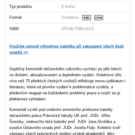
Typ produktu
E-kniha
Formát
Smarteca
ISBN
978-80-7598-413-5
Využijte cenově výhodnou nabídku při zakoupení všech šesti
svazků >>
Úspěšný komentář občanského zákoníku vychází po pěti letech
ve druhém, aktualizovaném a doplněném vydání. Kolektivní dílo
více než 70 předních českých civilistů reflektuje novou judikaturu i
literaturu, která od prvního vydání k problematice vznikla, a
především reaguje na každodenní problémy praxe a snaží se je
překlenout výkladem.
Komentář vznikl pod vedením emeritního profesora katedry
občanského práva Právnické fakulty UK prof. JUDr. Jiřího
Švestky, vedoucího téže katedry prof. JUDr. Jana Dvořáka a
soudce Ústavního soudu prof. JUDr. Josefa Fialy. Kolektiv tvoří
zástupci všech právnických profesí včetně akademiků, díky