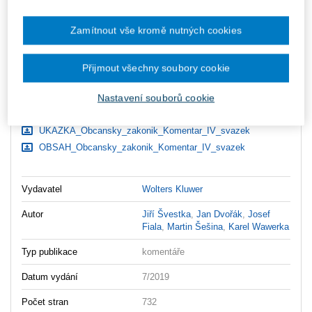
Upozorňujeme, že v období od 1.8. do 21.8. z technických
důvodů nemůžeme vystavovat daňové doklady. Budou vám
zaslány dodatečně e-mailem.
Zamítnout vše kromě nutných cookies
ks
Vložit do košíku
Přijmout všechny soubory cookie
Ceny jsou včetně DPH
Nastavení souborů cookie
Ke stažení
UKAZKA_Obcansky_zakonik_Komentar_IV_svazek
OBSAH_Obcansky_zakonik_Komentar_IV_svazek
Vydavatel
Wolters Kluwer
Autor
Jiří Švestka
,
Jan Dvořák
,
Josef
Fiala
,
Martin Šešina
,
Karel Wawerka
Typ publikace
komentáře
Datum vydání
7/2019
Počet stran
732