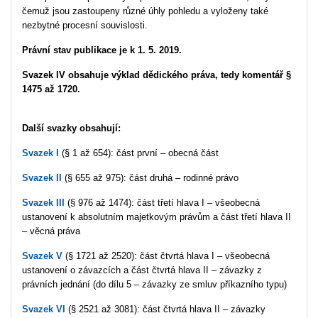
čemuž jsou zastoupeny různé úhly pohledu a vyloženy také
nezbytné procesní souvislosti.
Právní stav publikace je k 1. 5. 2019.
Svazek IV obsahuje výklad dědického práva, tedy komentář §
1475 až 1720.
Další svazky obsahují:
Svazek I
(§ 1 až 654): část první – obecná část
Svazek II
(§ 655 až 975): část druhá – rodinné právo
Svazek III
(§ 976 až 1474): část třetí hlava I – všeobecná
ustanovení k absolutním majetkovým právům a část třetí hlava II
– věcná práva
Svazek V
(§ 1721 až 2520): část čtvrtá hlava I – všeobecná
ustanovení o závazcích a část čtvrtá hlava II – závazky z
právních jednání (do dílu 5 – závazky ze smluv příkazního typu)
Svazek VI
(§ 2521 až 3081): část čtvrtá hlava II – závazky