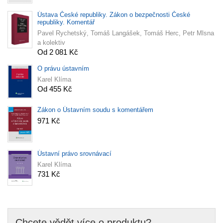
Ústava České republiky. Zákon o bezpečnosti České
republiky. Komentář
Pavel Rychetský, Tomáš Langášek, Tomáš Herc, Petr Mlsna
a kolektiv
Od 2 081 Kč
O právu ústavním
Karel Klíma
Od 455 Kč
Zákon o Ústavním soudu s komentářem
971 Kč
Ústavní právo srovnávací
Karel Klíma
731 Kč
Chcete vědět více o produktu?