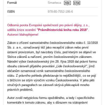
Formát
Smarteca
ISBN
978-80-7552-186-6
Odborná porota Evropské společnosti pro právní dějiny, z.s.,
udělila knize ocenění
"Právněhistorická kniha roku 2018"
.
Autorovi blahopřejeme!
Zákon o zřízení samostatného československého státu č. 11/1918
Sb. z. a n., označovaný též jako recepční zákon nebo první
ústavní provizorium, byl navzdory číslu, pod kterým se objevil ve
Sbírce zákonů a nařízení, prvním československým zákonem.
Národní výbor československý jím 28. října 1918 dal právní formu
obsahu zároveň přijatého provolání
„Lide československý!“
, jímž
občanům oznamoval vznik samostatného československého
státu. Z právního pohledu představuje to nejdůležitější, co se pojí
s blížícím se stým výročím vzniku Československa. V jeho pěti
stručných paragrafech se zároveň skrývá překvapivě mnoho
právních problémů.
Autor zvolil netypickou formu opožděného, a tedy i specifického
komentáře k tomuto zákonu, aby s důrazem na státoprávní