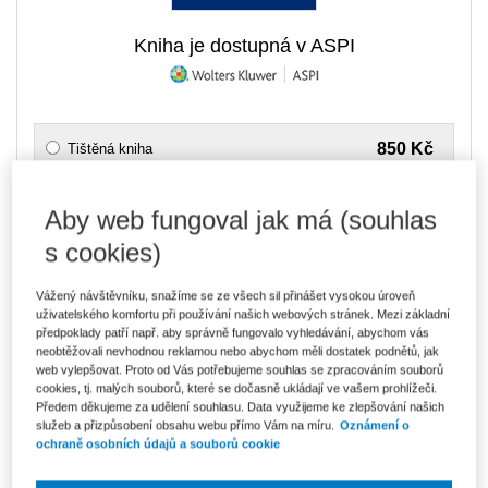
Kniha je dostupná v ASPI
850 Kč
Tištěná kniha
Ušetříte 149 Kč
Skladem
- expedice do 2 pracovních dnů
DMOC 999 Kč
Aby web fungoval jak má (souhlas
723 Kč
E-kniha Smarteca + soubory ke stažení
s cookies)
V prodeji - ihned k dispozici
Co je Smarteca?
Kde najdu soubory e-knih?
Vážený návštěvníku, snažíme se ze všech sil přinášet vysokou úroveň
uživatelského komfortu při používání našich webových stránek. Mezi základní
předpoklady patří např. aby správně fungovalo vyhledávání, abychom vás
neobtěžovali nevhodnou reklamou nebo abychom měli dostatek podnětů, jak
1 212 Kč
Balíček - Tištěná kniha + E-kniha
web vylepšovat. Proto od Vás potřebujeme souhlas se zpracováním souborů
Smarteca + soubory ke stažení
Ušetříte 637 Kč
cookies, tj. malých souborů, které se dočasně ukládají ve vašem prohlížeči.
DMOC 1 849 Kč
Skladem
- expedice do 2 pracovních dnů
Předem děkujeme za udělení souhlasu. Data využijeme ke zlepšování našich
Co je Smarteca?
služeb a přizpůsobení obsahu webu přímo Vám na míru.
Oznámení o
ochraně osobních údajů a souborů cookie
Upozorňujeme, že v období od 1.8. do 21.8. z technických
důvodů nemůžeme vystavovat daňové doklady. Budou vám