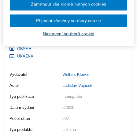
zaslány dodatečně e-mailem.
Zamítnout vše kromě nutných cookies
ks
Vložit do košíku
Přijmout všechny soubory cookie
Ceny jsou včetně DPH
Nastavení souborů cookie
Ke stažení
OBSAH
UKÁZKA
Vydavatel
Wolters Kluwer
Autor
Ladislav Vojáček
Typ publikace
monografie
Datum vydání
5/2018
Počet stran
392
Typ produktu
E-kniha