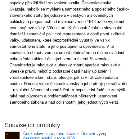
aspekty přiblížil širší souvislosti vzniku Československa.
Ukazuje, nakolik se myšlenka samostatného a společného česko-
slovenského státu (ne)odrážela v českých a slovenských
politických programech od revoluce v roce 1848 až do vypuknutí
první světové války. Věnuje se též činnosti české a slovenské
domácí i zahraniční politické reprezentace v době první světové
války, událostem, které bezprostředně vyústily ve vznik
samostatného státu, a jeho postupnému upevňování. V té
souvislosti obrací svou pozornost především na reálné ovládnutí
pohraničních oblastí českých zemí a území Slovenska.
Charakterizuje rakouský a uherský státní aparát a rakouské a
uherské právo, neboť z podstatné části našly uplatnění i
v československém státě. Sleduje, jak si v roli zákonodárce
počínal Národní výbor československý a jeho přímý pokračovatel
– revoluční Národní shromáždění. V neposlední řadě se zamýšlí
také nad původem a problematičností některých ustanovení
samotného zákona a nad odlišnostmi jeho jednotlivých verzí.
Související produkty
Československé právo ústavní. Ústavní vývoj
československý v roce 1938