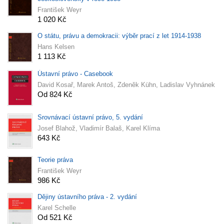
František Weyr
1 020 Kč
O státu, právu a demokracii: výběr prací z let 1914-1938
Hans Kelsen
1 113 Kč
Ústavní právo - Casebook
David Kosař, Marek Antoš, Zdeněk Kühn, Ladislav Vyhnánek
Od 824 Kč
Srovnávací ústavní právo, 5. vydání
Josef Blahož, Vladimír Balaš, Karel Klíma
643 Kč
Teorie práva
František Weyr
986 Kč
Dějiny ústavního práva - 2. vydání
Karel Schelle
Od 521 Kč