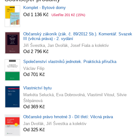
Komplet - Bytové domy
Od 1 136 Kč
Ušetříte 201 Kč
(15%)
Občanský zákoník (zák. č. 89/2012 Sb.). Komentář. Svazek
III (věcná práva) - 2. vydání
Jiří Švestka, Jan Dvořák, Josef Fiala a kolektiv
Od 2 796 Kč
Společenství vlastníků jednotek. Praktická příručka
Václav Filip
Od 701 Kč
Vlastnictví bytu
Markéta Selucká, Eva Dobrovolná, Vlastimil Vitoul, Silvie
Štěpánová
Od 369 Kč
Občanské právo hmotné 3 - Díl třetí: Věcná práva
Jan Dvořák, Jiří Švestka a kolektiv
Od 325 Kč