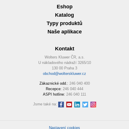
Eshop
Katalog
Typy produktů
Naše aplikace
Kontakt
Wolters Kluwer ČR, a.s.
U nákladového nádraží 3265/10
130 00 Praha 3
obchod@wolterskluwer.cz
Zákaznické odd.:
246 040 400
Recepce:
246 040 444
ASPI hotline:
246 040 111
Jsme také na:
Nastavení cookies