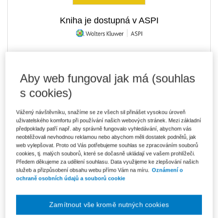
Kniha je dostupná v ASPI
450 Kč
Tištěná kniha
Aby web fungoval jak má (souhlas
Ušetříte 79 Kč
Skladem
- expedice do 2 pracovních dnů
DMOC 529 Kč
s cookies)
383 Kč
E-kniha Smarteca + soubory ke stažení
Vážený návštěvníku, snažíme se ze všech sil přinášet vysokou úroveň
V prodeji - ihned k dispozici
uživatelského komfortu při používání našich webových stránek. Mezi základní
Co je Smarteca?
předpoklady patří např. aby správně fungovalo vyhledávání, abychom vás
Kde najdu soubory e-knih?
neobtěžovali nevhodnou reklamou nebo abychom měli dostatek podnětů, jak
web vylepšovat. Proto od Vás potřebujeme souhlas se zpracováním souborů
cookies, tj. malých souborů, které se dočasně ukládají ve vašem prohlížeči.
642 Kč
Balíček - Tištěná kniha + E-kniha
Předem děkujeme za udělení souhlasu. Data využijeme ke zlepšování našich
Smarteca + soubory ke stažení
služeb a přizpůsobení obsahu webu přímo Vám na míru.
Oznámení o
Ušetříte 337 Kč
DMOC 979 Kč
Skladem
- expedice do 2 pracovních dnů
ochraně osobních údajů a souborů cookie
Co je Smarteca?
Zamítnout vše kromě nutných cookies
Upozorňujeme, že v období od 1.8. do 21.8. z technických
důvodů nemůžeme vystavovat daňové doklady. Budou vám