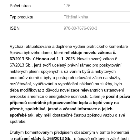
Počet stran
176
Typ produktu
Tištěná kniha
ISBN
978-80-7676-698-3
Vychází aktualizované a doplněné vydání praktického komentáře
Správa bytového domu, které
reflektuje novelu zákona č.
67/2013 Sb.
účinnou od 1. 1. 2023
. Novelizovaný zákon č.
67/2013 Sb., jenž tvoří ucelený právní rámec pro poskytování
některých plnění spojených s užíváním bytů a nebytových
prostorů v domě s byty a postup při určování záloh na služby,
rozúčtování, vyúčtování a vypořádání nákladů na služby, bylo
třeba modifikovat z důvodu novelizace relevantních ustanovení
evropské směrnice o energetické účinnosti. Cílem je
posílit práva
příjemců centrálně připravovaného tepla a teplé vody na
přesné, spolehlivé, jasné a včasné informace o jejich
spotřebě
tak, aby měli dostatečně častou zpětnou vazbu o své
spotřebě.
Druhým komentovaným předpisem obsaženým v tomto komentáři
je
nařízení vlády č. 366/2013 Sb.
, o úpravě některých záležitostí