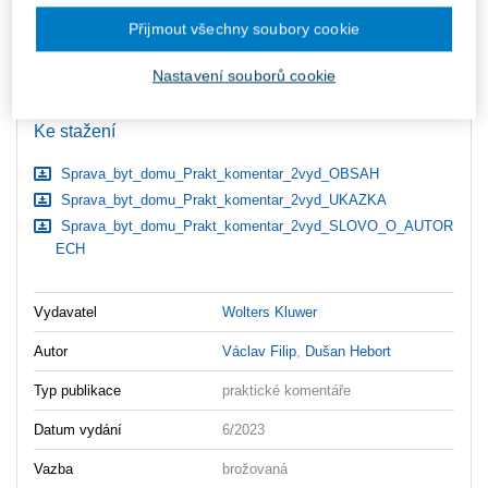
zaslány dodatečně e-mailem.
Přijmout všechny soubory cookie
ks
Vložit do košíku
Nastavení souborů cookie
Ceny jsou včetně DPH
Ke stažení
Sprava_byt_domu_Prakt_komentar_2vyd_OBSAH
Sprava_byt_domu_Prakt_komentar_2vyd_UKAZKA
Sprava_byt_domu_Prakt_komentar_2vyd_SLOVO_O_AUTOR
ECH
Vydavatel
Wolters Kluwer
Autor
Václav Filip
,
Dušan Hebort
Typ publikace
praktické komentáře
Datum vydání
6/2023
Vazba
brožovaná