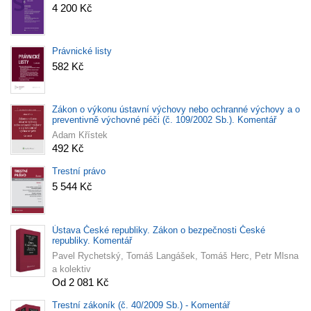
4 200 Kč
Právnické listy
582 Kč
Zákon o výkonu ústavní výchovy nebo ochranné výchovy a o
preventivně výchovné péči (č. 109/2002 Sb.). Komentář
Adam Křístek
492 Kč
Trestní právo
5 544 Kč
Ústava České republiky. Zákon o bezpečnosti České
republiky. Komentář
Pavel Rychetský, Tomáš Langášek, Tomáš Herc, Petr Mlsna
a kolektiv
Od 2 081 Kč
Trestní zákoník (č. 40/2009 Sb.) - Komentář