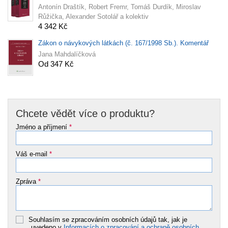
Antonín Draštík, Robert Fremr, Tomáš Durdík, Miroslav
Růžička, Alexander Sotolář a kolektiv
4 342 Kč
Zákon o návykových látkách (č. 167/1998 Sb.). Komentář
Jana Mahdalíčková
Od 347 Kč
Chcete vědět více o produktu?
Jméno a příjmení
*
Váš e-mail
*
Zpráva
*
Souhlasím se zpracováním osobních údajů tak, jak je
uvedeno v
Informacích o zpracování a ochraně osobních