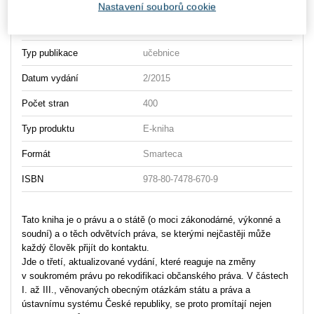
Vydavatel
Wolters Kluwer
Nastavení souborů cookie
Autor
Pavel Varvařovský
Typ publikace
učebnice
Datum vydání
2/2015
Počet stran
400
Typ produktu
E-kniha
Formát
Smarteca
ISBN
978-80-7478-670-9
Tato kniha je o právu a o státě (o moci zákonodárné, výkonné a
soudní) a o těch odvětvích práva, se kterými nejčastěji může
každý člověk přijít do kontaktu.
Jde o třetí, aktualizované vydání, které reaguje na změny
v soukromém právu po rekodifikaci občanského práva. V částech
I. až III., věnovaných obecným otázkám státu a práva a
ústavnímu systému České republiky, se proto promítají nejen