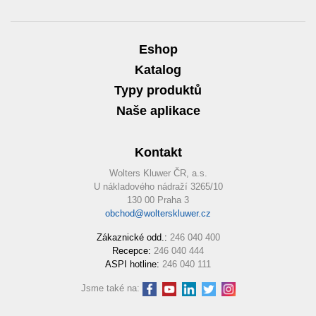
Eshop
Katalog
Typy produktů
Naše aplikace
Kontakt
Wolters Kluwer ČR, a.s.
U nákladového nádraží 3265/10
130 00 Praha 3
obchod@wolterskluwer.cz
Zákaznické odd.:
246 040 400
Recepce:
246 040 444
ASPI hotline:
246 040 111
Jsme také na: