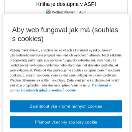
Kniha je dostupná v ASPI
Aby web fungoval jak má (souhlas
492 Kč
E-kniha Smarteca
s cookies)
V prodeji - ihned k dispozici
Co je Smarteca?
Vážený návštěvníku, snažíme se ze všech sil přinášet vysokou úroveň
uživatelského komfortu při používání našich webových stránek. Mezi základní
Upozorňujeme, že v období od 1.8. do 21.8. z technických
důvodů nemůžeme vystavovat daňové doklady. Budou vám
předpoklady patří např. aby správně fungovalo vyhledávání, abychom vás
zaslány dodatečně e-mailem.
neobtěžovali nevhodnou reklamou nebo abychom měli dostatek podnětů, jak
web vylepšovat. Proto od Vás potřebujeme souhlas se zpracováním souborů
ks
Vložit do košíku
cookies, tj. malých souborů, které se dočasně ukládají ve vašem prohlížeči.
Předem děkujeme za udělení souhlasu. Data využijeme ke zlepšování našich
služeb a přizpůsobení obsahu webu přímo Vám na míru.
Oznámení o
Ceny jsou včetně DPH
ochraně osobních údajů a souborů cookie
Ke stažení
Zamítnout vše kromě nutných cookies
Obsah
Ukázka
Přijmout všechny soubory cookie