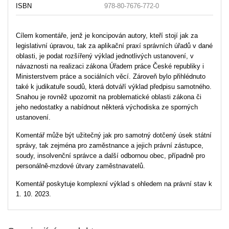
ISBN
978-80-7676-772-0
Cílem komentáře, jenž je koncipován autory, kteří stojí jak za
legislativní úpravou, tak za aplikační praxí správních úřadů v dané
oblasti, je podat rozšířený výklad jednotlivých ustanovení, v
návaznosti na realizaci zákona Úřadem práce České republiky i
Ministerstvem práce a sociálních věcí. Zároveň bylo přihlédnuto
také k judikatuře soudů, která dotváří výklad předpisu samotného.
Snahou je rovněž upozornit na problematické oblasti zákona či
jeho nedostatky a nabídnout některá východiska ze sporných
ustanovení.
Komentář může být užitečný jak pro samotný dotčený úsek státní
správy, tak zejména pro zaměstnance a jejich právní zástupce,
soudy, insolvenční správce a další odbornou obec, případně pro
personálně-mzdové útvary zaměstnavatelů.
Komentář poskytuje komplexní výklad s ohledem na právní stav k
1. 10. 2023.