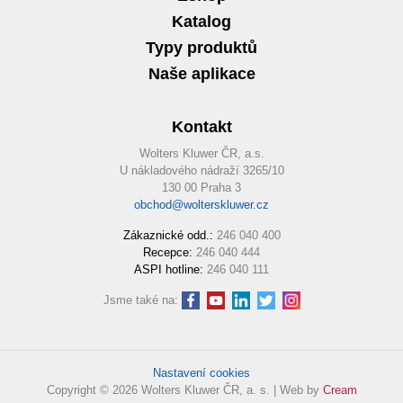
Katalog
Typy produktů
Naše aplikace
Kontakt
Wolters Kluwer ČR, a.s.
U nákladového nádraží 3265/10
130 00 Praha 3
obchod@wolterskluwer.cz
Zákaznické odd.:
246 040 400
Recepce:
246 040 444
ASPI hotline:
246 040 111
Jsme také na:
Nastavení cookies
Copyright © 2026 Wolters Kluwer ČR, a. s. | Web by
Cream