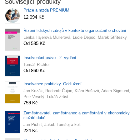
Související produkty
Práce a mzda PREMIUM
12 094 Kč
Řízení lidských zdrojů v kontextu organizačního chování
Lenka Hajerová Müllerová, Lucie Depoo, Marek Stříteský
Od 585 Kč
Insolvenční právo - 2. vydání
Tomáš Richter
Od 860 Kč
Insolvence prakticky. Oddlužení.
Jan Kozák, Radomír Čujan, Klára Hašová, Adam Sigmund,
Petr Veselý, Lukáš Zrůst
759 Kč
Zaměstnavatel, zaměstnanec a zaměstnání v ekonomicky
složité době
Jan Pichrt, Jakub Tomšej a kol.
224 Kč