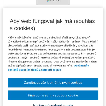
603 Kč
Tištěná kniha
Aby web fungoval jak má (souhlas
Ušetříte 106 Kč
Skladem
- expedice do 2 pracovních dnů
DMOC 709 Kč
s cookies)
513 Kč
E-kniha Smarteca + soubory ke stažení
Vážený návštěvníku, snažíme se ze všech sil přinášet vysokou úroveň
V prodeji - ihned k dispozici
uživatelského komfortu při používání našich webových stránek. Mezi základní
Co je Smarteca?
předpoklady patří např. aby správně fungovalo vyhledávání, abychom vás
Kde najdu soubory e-knih?
neobtěžovali nevhodnou reklamou nebo abychom měli dostatek podnětů, jak
web vylepšovat. Proto od Vás potřebujeme souhlas se zpracováním souborů
cookies, tj. malých souborů, které se dočasně ukládají ve vašem prohlížeči.
Předem děkujeme za udělení souhlasu. Data využijeme ke zlepšování našich
860 Kč
Balíček - Tištěná kniha + E-kniha
služeb a přizpůsobení obsahu webu přímo Vám na míru.
Oznámení o
Smarteca + soubory ke stažení
Ušetříte 452 Kč
ochraně osobních údajů a souborů cookie
DMOC 1 312 Kč
Skladem
- expedice do 2 pracovních dnů
Co je Smarteca?
Zamítnout vše kromě nutných cookies
Upozorňujeme, že v období od 1.8. do 21.8. z technických
důvodů nemůžeme vystavovat daňové doklady. Budou vám
zaslány dodatečně e-mailem.
Přijmout všechny soubory cookie
ks
Vložit do košíku
Nastavení souborů cookie