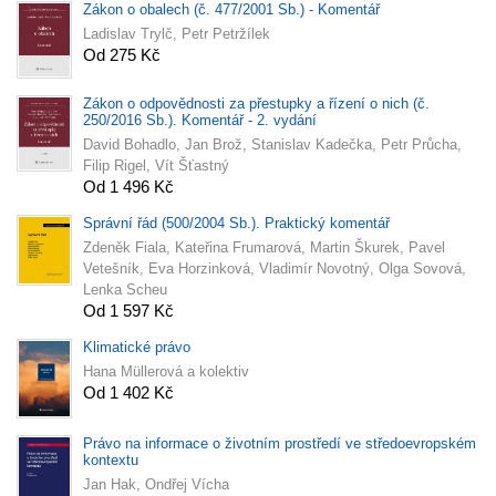
Zákon o obalech (č. 477/2001 Sb.) - Komentář
Ladislav Trylč, Petr Petržílek
Od 275 Kč
Zákon o odpovědnosti za přestupky a řízení o nich (č.
250/2016 Sb.). Komentář - 2. vydání
David Bohadlo, Jan Brož, Stanislav Kadečka, Petr Průcha,
Filip Rigel, Vít Šťastný
Od 1 496 Kč
Správní řád (500/2004 Sb.). Praktický komentář
Zdeněk Fiala, Kateřina Frumarová, Martin Škurek, Pavel
Vetešník, Eva Horzinková, Vladimír Novotný, Olga Sovová,
Lenka Scheu
Od 1 597 Kč
Klimatické právo
Hana Müllerová a kolektiv
Od 1 402 Kč
Právo na informace o životním prostředí ve středoevropském
kontextu
Jan Hak, Ondřej Vícha