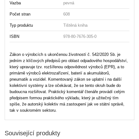
Vazba
pevná
Počet stran
608
Typ produktu
Tištěná kniha
ISBN
978-80-7676-305-0
Zákon o výrobcích s ukončenou životností č. 542/2020 Sb. je
jedním z klíčových předpisů pro oblast odpadového hospodářství,
který upravuje tzv. rozšířenou odpovědnost výrobců (EPR), a to
primárně výrobců elektrozařízení, baterií a akumulátorů,
pneumatik a vozidel. Komentovaný zákon se uplatní i na další
kolektivní systémy a lze očekávat, že se tento okruh bude do
budoucna rozšiřovat. Praktický komentář čtenáře provádí celým
předpisem formou praktického výkladu, který je užitečný tím
spíše, že autorský kolektiv má zastoupení jak ve státní správě,
tak v soukromém sektoru.
Související produkty