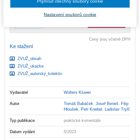
Přijmout všechny soubory cookie
Upozorňujeme, že v období od 1.8. do 21.8. z technických
důvodů nemůžeme vystavovat daňové doklady. Budou vám
zaslány dodatečně e-mailem.
Nastavení souborů cookie
ks
Vložit do košíku
Ceny jsou včetně DPH
Ke stažení
ZVUŽ_obsah
ZVUŽ_ukazka
ZVUŽ_autorský_kolektiv
Vydavatel
Wolters Kluwer
Autor
Tomáš Babáček
,
Josef Beneš
,
Filip
Hloušek
,
Petr Knebel
,
Ladislav Trylč
Typ publikace
praktické komentáře
Datum vydání
5/2023