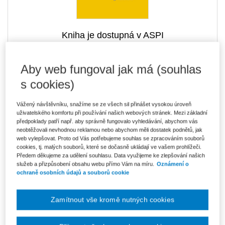
Kniha je dostupná v ASPI
Aby web fungoval jak má (souhlas
s cookies)
1 496 Kč
Tištěná kniha
Ušetříte 263 Kč
Skladem
- expedice do 2 pracovních dnů
DMOC 1 759 Kč
Vážený návštěvníku, snažíme se ze všech sil přinášet vysokou úroveň
uživatelského komfortu při používání našich webových stránek. Mezi základní
1 272 Kč
předpoklady patří např. aby správně fungovalo vyhledávání, abychom vás
E-kniha Smarteca + soubory ke stažení
neobtěžovali nevhodnou reklamou nebo abychom měli dostatek podnětů, jak
V prodeji - ihned k dispozici
web vylepšovat. Proto od Vás potřebujeme souhlas se zpracováním souborů
Co je Smarteca?
cookies, tj. malých souborů, které se dočasně ukládají ve vašem prohlížeči.
Kde najdu soubory e-knih?
Předem děkujeme za udělení souhlasu. Data využijeme ke zlepšování našich
služeb a přizpůsobení obsahu webu přímo Vám na míru.
Oznámení o
ochraně osobních údajů a souborů cookie
2 132 Kč
Balíček - Tištěná kniha + E-kniha
Smarteca + soubory ke stažení
Ušetříte 1 123 Kč
DMOC 3 255 Kč
Skladem
- expedice do 2 pracovních dnů
Zamítnout vše kromě nutných cookies
Co je Smarteca?