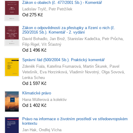
Zákon o obalech (č. 477/2001 Sb.) - Komentář
Ladislav Trylč, Petr Petržílek
Od 275 Kč
Zákon o odpovědnosti za přestupky a řízení o nich (č.
250/2016 Sb.). Komentář - 2. vydání
David Bohadlo, Jan Brož, Stanislav Kadečka, Petr Průcha,
Filip Rigel, Vít Šťastný
Od 1 496 Kč
Správní řád (500/2004 Sb.). Praktický komentář
Zdeněk Fiala, Kateřina Frumarová, Martin Škurek, Pavel
Vetešník, Eva Horzinková, Vladimír Novotný, Olga Sovová,
Lenka Scheu
Od 1 597 Kč
Klimatické právo
Hana Müllerová a kolektiv
Od 1 402 Kč
Právo na informace o životním prostředí ve středoevropském
kontextu
Jan Hak, Ondřej Vícha