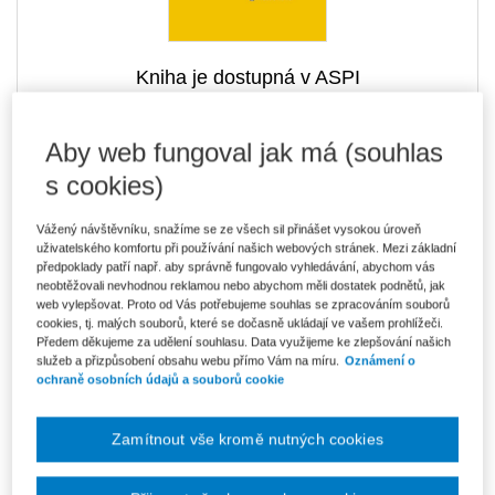
Kniha je dostupná v ASPI
Aby web fungoval jak má (souhlas
s cookies)
1 496 Kč
Tištěná kniha
Ušetříte 263 Kč
Skladem
- expedice do 2 pracovních dnů
DMOC 1 759 Kč
Vážený návštěvníku, snažíme se ze všech sil přinášet vysokou úroveň
uživatelského komfortu při používání našich webových stránek. Mezi základní
1 272 Kč
předpoklady patří např. aby správně fungovalo vyhledávání, abychom vás
E-kniha Smarteca + soubory ke stažení
neobtěžovali nevhodnou reklamou nebo abychom měli dostatek podnětů, jak
V prodeji - ihned k dispozici
web vylepšovat. Proto od Vás potřebujeme souhlas se zpracováním souborů
Co je Smarteca?
cookies, tj. malých souborů, které se dočasně ukládají ve vašem prohlížeči.
Kde najdu soubory e-knih?
Předem děkujeme za udělení souhlasu. Data využijeme ke zlepšování našich
služeb a přizpůsobení obsahu webu přímo Vám na míru.
Oznámení o
ochraně osobních údajů a souborů cookie
2 132 Kč
Balíček - Tištěná kniha + E-kniha
Smarteca + soubory ke stažení
Ušetříte 1 123 Kč
DMOC 3 255 Kč
Skladem
- expedice do 2 pracovních dnů
Zamítnout vše kromě nutných cookies
Co je Smarteca?