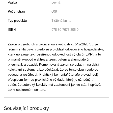
Vazba
pevná
Počet stran
608
Typ produktu
Tištěná kniha
ISBN
978-80-7676-305-0
Zákon o výrobcích s ukončenou životností č. 542/2020 Sb. je
jedním z klíčových předpisů pro oblast odpadového hospodářství,
který upravuje tzv. rozšířenou odpovědnost výrobců (EPR), a to
primárně výrobců elektrozařízení, baterií a akumulátorů,
pneumatik a vozidel. Komentovaný zákon se uplatní i na další
kolektivní systémy a lze očekávat, že se tento okruh bude do
budoucna rozšiřovat. Praktický komentář čtenáře provádí celým
předpisem formou praktického výkladu, který je užitečný tím
spíše, že autorský kolektiv má zastoupení jak ve státní správě,
tak v soukromém sektoru.
Související produkty