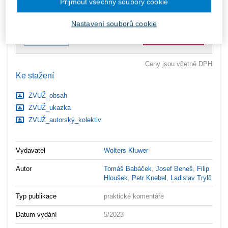
Přijmout všechny soubory cookie
Upozorňujeme, že v období od 1.8. do 21.8. z technických
důvodů nemůžeme vystavovat daňové doklady. Budou vám
zaslány dodatečně e-mailem.
Nastavení souborů cookie
ks
Vložit do košíku
Ceny jsou včetně DPH
Ke stažení
ZVUŽ_obsah
ZVUŽ_ukazka
ZVUŽ_autorský_kolektiv
Vydavatel
Wolters Kluwer
Autor
Tomáš Babáček
,
Josef Beneš
,
Filip
Hloušek
,
Petr Knebel
,
Ladislav Trylč
Typ publikace
praktické komentáře
Datum vydání
5/2023