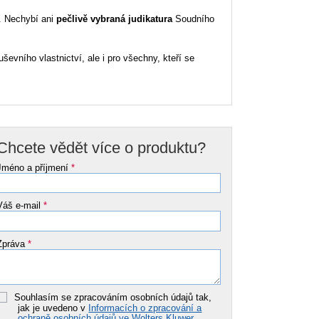
. Nechybí ani
pečlivě vybraná judikatura
Soudního
evního vlastnictví, ale i pro všechny, kteří se
Chcete vědět více o produktu?
Jméno a příjmení
*
Váš e-mail
*
Zpráva
*
Souhlasím se zpracováním osobních údajů tak,
jak je uvedeno v
Informacích o zpracování a
ochraně osobních údajů ve Wolters Kluwer
.