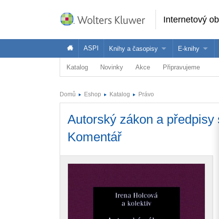
Internetový o
ASPI
Knihy a časopisy
E-knihy
Katalog
Novinky
Akce
Připravujeme
Knihy
Jak na naše
Časopisy
Koupit e-kni
Domů
Eshop
Katalog
Právo
Půjčit si e-k
Autorský zákon a předpisy 
Komentář