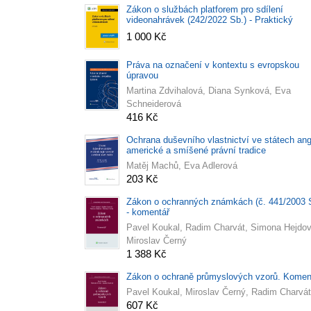
Zákon o službách platforem pro sdílení
videonahrávek (242/2022 Sb.) - Praktický
komentář
1 000 Kč
Práva na označení v kontextu s evropskou
úpravou
Martina Zdvihalová, Diana Synková, Eva
Schneiderová
416 Kč
Ochrana duševního vlastnictví ve státech ang
americké a smíšené právní tradice
Matěj Machů, Eva Adlerová
203 Kč
Zákon o ochranných známkách (č. 441/2003 
- komentář
Pavel Koukal, Radim Charvát, Simona Hejdov
Miroslav Černý
1 388 Kč
Zákon o ochraně průmyslových vzorů. Komen
Pavel Koukal, Miroslav Černý, Radim Charvát
607 Kč