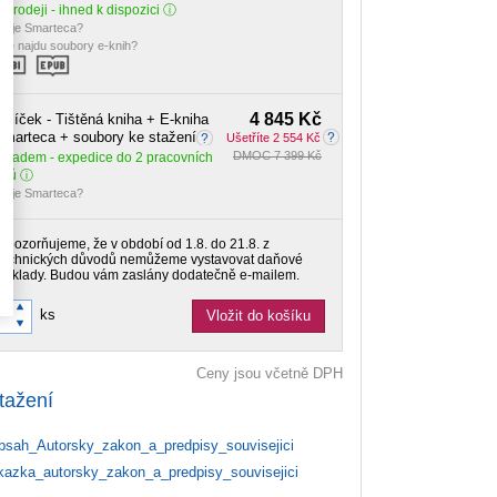
 prodeji - ihned k dispozici
o je Smarteca?
de najdu soubory e-knih?
4 845 Kč
alíček - Tištěná kniha + E-kniha
marteca + soubory ke stažení
Ušetříte 2 554 Kč
DMOC 7 399 Kč
Skladem
- expedice do 2 pracovních
dnů
o je Smarteca?
Upozorňujeme, že v období od 1.8. do 21.8. z
technických důvodů nemůžeme vystavovat daňové
doklady. Budou vám zaslány dodatečně e-mailem.
ks
Vložit do košíku
Ceny jsou včetně DPH
tažení
sah_Autorsky_zakon_a_predpisy_souvisejici
azka_autorsky_zakon_a_predpisy_souvisejici