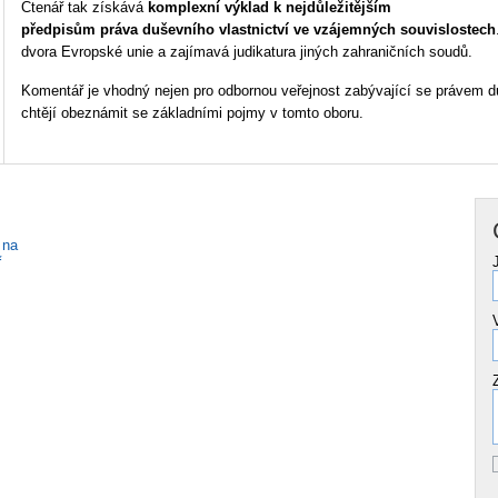
Čtenář tak získává
komplexní výklad k nejdůležitějším
předpisům práva duševního vlastnictví ve vzájemných souvislostech
dvora Evropské unie a zajímavá judikatura jiných zahraničních soudů.
Komentář je vhodný nejen pro odbornou veřejnost zabývající se právem duš
chtějí obeznámit se základními pojmy v tomto oboru.
 na
ř