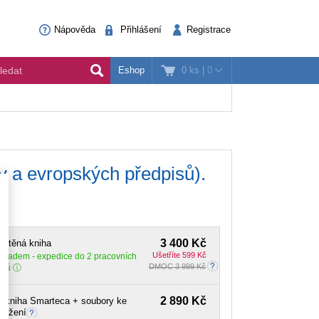
Nápověda
Přihlášení
Registrace
0 ks
|
0
Eshop
v a evropských předpisů).
3 400 Kč
ištěná kniha
Ušetříte 599 Kč
Skladem
- expedice do 2 pracovních
DMOC 3 999 Kč
dnů
2 890 Kč
-kniha Smarteca + soubory ke
tažení