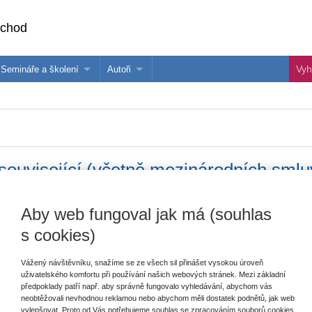
bchod
Semináře a školení
Autoři
 e-knihy?
Semináře a konference
Více o autorech Wolters Kluwer
hu
Školení ASPI, Libra a Praetor
PublishOne
nihu
související (včetně mezinárodních smlu
Aby web fungoval jak má (souhlas
s cookies)
Vydavatel
Wolters Kluwer
T
Autor
Irena Holcová
,
Veronika Křesťanová
,
Vážený návštěvníku, snažíme se ze všech sil přinášet vysokou úroveň
Adéla Faladová
,
Jan Kříž
,
Tomáš
uživatelského komfortu při používání našich webových stránek. Mezi základní
Dobřichovský
,
Petra Žikovská
,
Zuzana
předpoklady patří např. aby správně fungovalo vyhledávání, abychom vás
E
Císařová
,
Alexandra Wünschová
neobtěžovali nevhodnou reklamou nebo abychom měli dostatek podnětů, jak web
s
Pujmanová
vylepšovat. Proto od Vás potřebujeme souhlas se zpracováním souborů cookies,