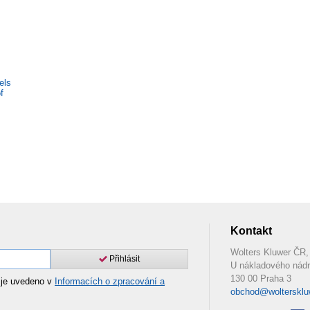
els
f
Kontakt
Wolters Kluwer ČR, 
Přihlásit
U nákladového nádr
130 00 Praha 3
 je uvedeno v
Informacích o zpracování a
obchod@woltersklu