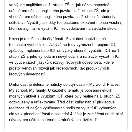
ve výuce angličtiny na 1. stupni ZŠ je, jak název napovídá,
určená pro učitele anglického jazyka na 1. stupni ZŠ, ale je
vhodná i pro učitele anglického jazyka na 2. stupni či studenty
učitelství. Využít ji ale díky teoretickému ukotvení mohou všichni,
kteří se zajímají o využití ICT ve vzdělávání na základní škole.
Kniha je rozdělena do čtyř částí. První část nabízí nutná
teoretická východiska. Zabývá se tedy vymezením pojmu ICT,
způsoby implementace ICT do výuky obecně, využitím ICT na 1.
stupni ZŠ s jeho výhodami i nevýhodami a na závěr využitím ICT
ve výuce cizích jazyků k rozvoji řečových dovedností, kde je
prostor věnován rozvoji jak receptivních, tak produktivních
řečových dovedností.
Druhá část je dělena tematicky do čtyř částí – My world, Places,
My school, My family. U každého tématu je popsáno několik
možných aktivit s využitím ICT, které byly reálně na 1. stupni ZŠ
odzkoušeny a reflektovány. Třetí část knihy nabízí příkladové
realizace tří celých vyučovacích hodin za využití tří vybraných
aktivit z předchozí části a poslední 4. část je zaměřená na detailní
návody pro učitele na tvorbu zmíněných aktivit s IT.