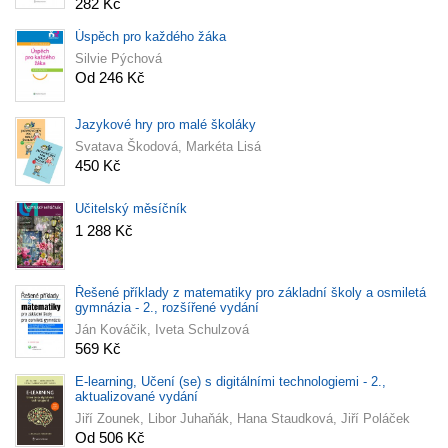
282 Kč
Úspěch pro každého žáka
Silvie Pýchová
Od 246 Kč
Jazykové hry pro malé školáky
Svatava Škodová, Markéta Lisá
450 Kč
Učitelský měsíčník
1 288 Kč
Řešené příklady z matematiky pro základní školy a osmiletá
gymnázia - 2., rozšířené vydání
Ján Kováčik, Iveta Schulzová
569 Kč
E-learning, Učení (se) s digitálními technologiemi - 2.,
aktualizované vydání
Jiří Zounek, Libor Juhaňák, Hana Staudková, Jiří Poláček
Od 506 Kč