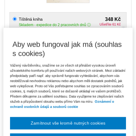
348 Kč
Tištěná kniha
Ušetříte 61 Kč
Skladem
- expedice do 2 pracovních dnů
DMOC 409 Kč
Aby web fungoval jak má (souhlas
296 Kč
E-kniha Smarteca
V prodeji - ihned k dispozici
s cookies)
Co je Smarteca?
Vážený návštěvníku, snažíme se ze všech sil přinášet vysokou úroveň
496 Kč
Balíček - Tištěná kniha + E-kniha
uživatelského komfortu při používání našich webových stránek. Mezi základní
Smarteca
Ušetříte 261 Kč
předpoklady patří např. aby správně fungovalo vyhledávání, abychom vás
DMOC 757 Kč
Skladem
- expedice do 2 pracovních dnů
neobtěžovali nevhodnou reklamou nebo abychom měli dostatek podnětů, jak
Co je Smarteca?
web vylepšovat. Proto od Vás potřebujeme souhlas se zpracováním souborů
cookies, tj. malých souborů, které se dočasně ukládají ve vašem prohlížeči.
Předem děkujeme za udělení souhlasu. Data využijeme ke zlepšování našich
Upozorňujeme, že v období od 1.8. do 21.8. z technických
důvodů nemůžeme vystavovat daňové doklady. Budou vám
služeb a přizpůsobení obsahu webu přímo Vám na míru.
Oznámení o
zaslány dodatečně e-mailem.
ochraně osobních údajů a souborů cookie
ks
Vložit do košíku
Zamítnout vše kromě nutných cookies
Ceny jsou včetně DPH