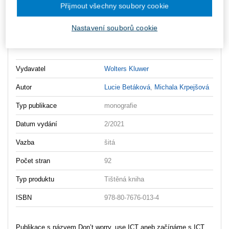
Ke stažení
Přijmout všechny soubory cookie
Obsah_Dont_worry_use_ICT
Nastavení souborů cookie
ukazka_dont_worry_use_ICT
Vydavatel
Wolters Kluwer
Autor
Lucie Betáková
,
Michala Krpejšová
Typ publikace
monografie
Datum vydání
2/2021
Vazba
šitá
Počet stran
92
Typ produktu
Tištěná kniha
ISBN
978-80-7676-013-4
Publikace s názvem Don’t worry, use ICT aneb začínáme s ICT