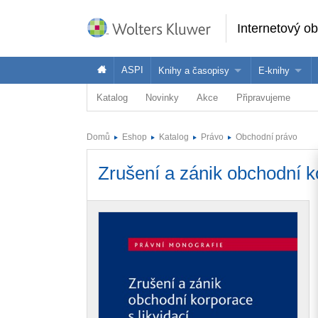
Internetový o
ASPI
Knihy a časopisy
E-knihy
Katalog
Novinky
Akce
Připravujeme
Knihy
Jak na naše
Časopisy
Koupit e-kni
Domů
Eshop
Katalog
Právo
Obchodní právo
Půjčit si e-k
Zrušení a zánik obchodní ko