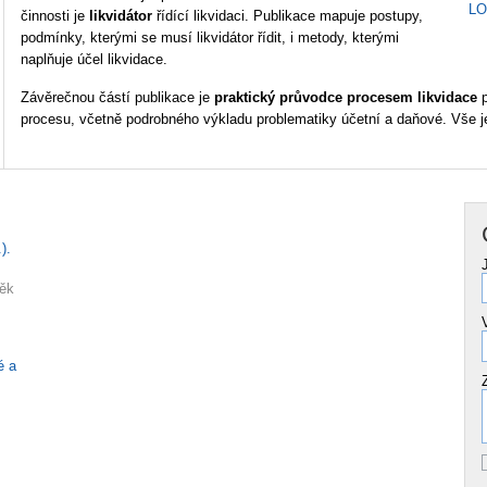
L
činnosti je
likvidátor
řídící likvidaci. Publikace mapuje postupy,
podmínky, kterými se musí likvidátor řídit, i metody, kterými
naplňuje účel likvidace.
Závěrečnou částí publikace je
praktický průvodce procesem likvidace
p
procesu, včetně podrobného výkladu problematiky účetní a daňové. Vše 
).
něk
é a