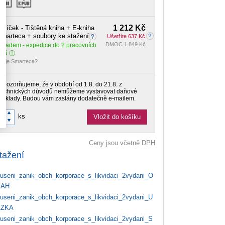
1 212 Kč
alíček - Tištěná kniha + E-kniha
marteca + soubory ke stažení
Ušetříte 637 Kč
DMOC 1 849 Kč
Skladem
- expedice do 2 pracovních
dnů
o je Smarteca?
Upozorňujeme, že v období od 1.8. do 21.8. z
technických důvodů nemůžeme vystavovat daňové
doklady. Budou vám zaslány dodatečně e-mailem.
ks
Vložit do košíku
Ceny jsou včetně DPH
tažení
useni_zanik_obch_korporace_s_likvidaci_2vydani_O
SAH
useni_zanik_obch_korporace_s_likvidaci_2vydani_U
AZKA
useni_zanik_obch_korporace_s_likvidaci_2vydani_S