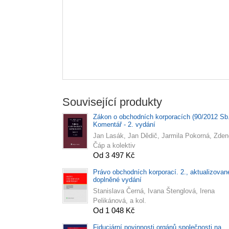
Související produkty
Zákon o obchodních korporacích (90/2012 Sb.
Komentář - 2. vydání
Jan Lasák, Jan Dědič, Jarmila Pokorná, Zde
Čáp a kolektiv
Od 3 497 Kč
Právo obchodních korporací. 2., aktualizovan
doplněné vydání
Stanislava Černá, Ivana Štenglová, Irena
Pelikánová, a kol.
Od 1 048 Kč
Fiduciární povinnosti orgánů společnosti na