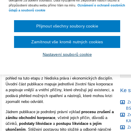
děkujeme za udělení souhlasu. Data využijeme ke zlepšování našich služeb a
přizpůsobení obsahu webu přímo Vám na míru.
Oznámení o ochraně osobních
Vazba
brožovaná
údajů a souborů cookie
B
Počet stran
324
S
Přijmout všechny soubory cookie
Typ produktu
Tištěná kniha
C
ISBN
978-80-7676-572-6
Zamítnout vše kromě nutných cookies
Nastavení souborů cookie
Přinášíme druhé, doplněné a aktualizované vydání publikace
Zrušení a zánik obchodní korporace s likvidací, jež se věnuje
poslední fázi životního cyklu korporace a poskytuje komplexní
pohled na tuto etapu z hlediska práva i ekonomických disciplín.
Úvodní část publikace mapuje jednotlivé životní fáze korporace
Ke s
a popisuje vnější a vnitřní příčiny, které ohrožují její existenci, a
podává přehled možných opatření a nástrojů, které mohou krizi
zpomalit nebo odvrátit.
Zr
B
Jádrem publikace je podrobný právní výklad
procesu zrušení a
Zr
zániku obchodní korporace
, včetně jejich příčin, důvodů a
K
účinků,
podstaty likvidace
a
postupu likvidace s jejím
Zr
ukončením
. Stěžejní postavou této složité a odborně náročné