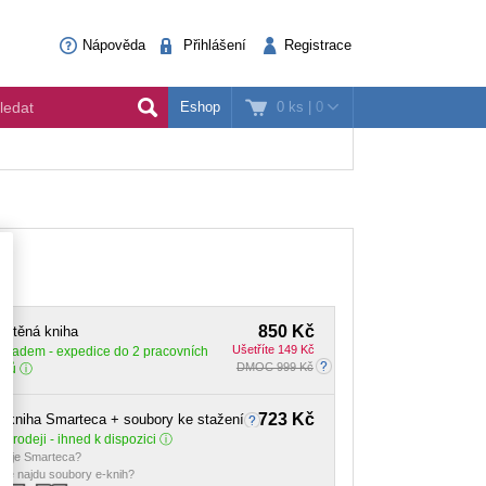
Nápověda
Přihlášení
Registrace
0 ks
|
0
Eshop
850 Kč
ištěná kniha
Ušetříte 149 Kč
Skladem
- expedice do 2 pracovních
DMOC 999 Kč
dnů
723 Kč
-kniha Smarteca + soubory ke stažení
 prodeji - ihned k dispozici
o je Smarteca?
de najdu soubory e-knih?