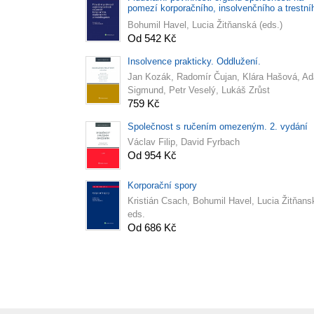
pomezí korporačního, insolvenčního a trestní
práva
Bohumil Havel, Lucia Žitňanská (eds.)
Od 542 Kč
Insolvence prakticky. Oddlužení.
Jan Kozák, Radomír Čujan, Klára Hašová, A
Sigmund, Petr Veselý, Lukáš Zrůst
759 Kč
Společnost s ručením omezeným. 2. vydání
Václav Filip, David Fyrbach
Od 954 Kč
Korporační spory
Kristián Csach, Bohumil Havel, Lucia Žitňans
eds.
Od 686 Kč