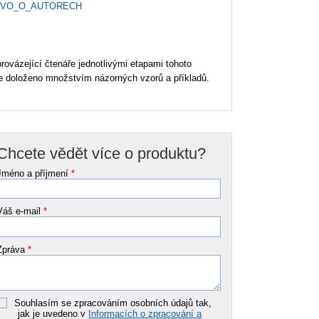
OVO_O_AUTORECH
rovázející čtenáře jednotlivými etapami tohoto
je doloženo množstvím názorných vzorů a příkladů.
Chcete vědět více o produktu?
Jméno a příjmení
*
Váš e-mail
*
Zpráva
*
Souhlasím se zpracováním osobních údajů tak,
jak je uvedeno v
Informacích o zpracování a