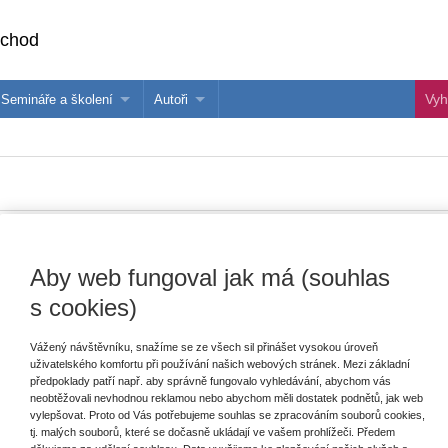
bchod
Semináře a školení
Autoři
 e-knihy?
Semináře a konference
Více o autorech Wolters Kluwer
hu
Školení ASPI, Libra a Praetor
PublishOne
nihu
rporace s likvidací. 2. vydání
Aby web fungoval jak má (souhlas
Vydavatel
Wolters Kluwer
s cookies)
T
Autor
Jarmila Pokorná
,
Ivan Fučík
,
Michal
Vážený návštěvníku, snažíme se ze všech sil přinášet vysokou úroveň
Janovec
,
Jitka Pešičková
,
Eva
uživatelského komfortu při používání našich webových stránek. Mezi základní
Tomášková
předpoklady patří např. aby správně fungovalo vyhledávání, abychom vás
E
neobtěžovali nevhodnou reklamou nebo abychom měli dostatek podnětů, jak web
V
Typ publikace
monografie
vylepšovat. Proto od Vás potřebujeme souhlas se zpracováním souborů cookies,
C
tj. malých souborů, které se dočasně ukládají ve vašem prohlížeči. Předem
K
Datum vydání
10/2023