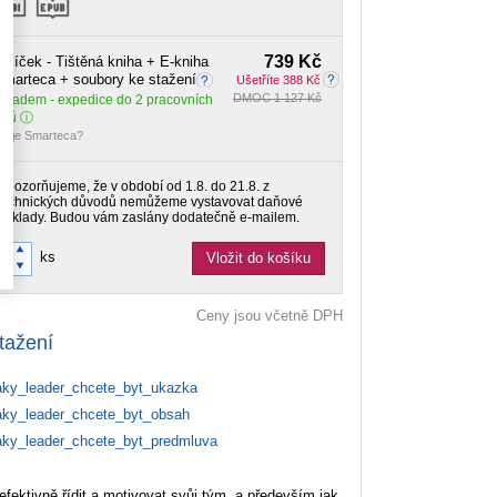
739 Kč
alíček - Tištěná kniha + E-kniha
marteca + soubory ke stažení
Ušetříte 388 Kč
DMOC 1 127 Kč
Skladem
- expedice do 2 pracovních
dnů
o je Smarteca?
Upozorňujeme, že v období od 1.8. do 21.8. z
technických důvodů nemůžeme vystavovat daňové
doklady. Budou vám zaslány dodatečně e-mailem.
ks
Vložit do košíku
Ceny jsou včetně DPH
tažení
ky_leader_chcete_byt_ukazka
ky_leader_chcete_byt_obsah
ky_leader_chcete_byt_predmluva
fektivně řídit a motivovat svůj tým, a především jak