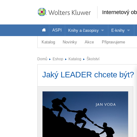
Internetový o
ASPI
Knihy a časopisy
E-knihy
Katalog
Novinky
Akce
Připravujeme
Knihy
Jak na naše
Časopisy
Koupit e-kni
Domů
Eshop
Katalog
Školství
Půjčit si e-k
Jaký LEADER chcete být?