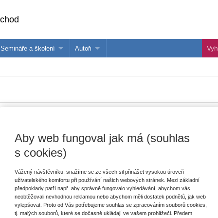
bchod
Semináře a školení
Autoři
 e-knihy?
Semináře a konference
Více o autorech Wolters Kluwer
hu
Školení ASPI, Libra a Praetor
PublishOne
nihu
Aby web fungoval jak má (souhlas
Vydavatel
Wolters Kluwer
T
s cookies)
Autor
Jan Voda
Vážený návštěvníku, snažíme se ze všech sil přinášet vysokou úroveň
uživatelského komfortu při používání našich webových stránek. Mezi základní
Typ publikace
monografie
E
předpoklady patří např. aby správně fungovalo vyhledávání, abychom vás
neobtěžovali nevhodnou reklamou nebo abychom měli dostatek podnětů, jak web
V
Datum vydání
6/2023
vylepšovat. Proto od Vás potřebujeme souhlas se zpracováním souborů cookies,
C
K
tj. malých souborů, které se dočasně ukládají ve vašem prohlížeči. Předem
Vazba
brožovaná