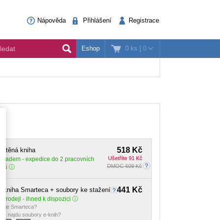
Nápověda
Přihlášení
Registrace
0 ks
|
0
Eshop
518 Kč
ištěná kniha
Ušetříte 91 Kč
Skladem
- expedice do 2 pracovních
DMOC 609 Kč
dnů
441 Kč
-kniha Smarteca + soubory ke stažení
 prodeji - ihned k dispozici
o je Smarteca?
de najdu soubory e-knih?