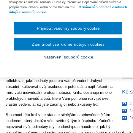
děkujeme za udělení souhlasu. Data využijeme ke zlepšování našich služeb a
přizpůsobení obsahu webu přímo Vám na míru.
Oznámení o ochraně osobních
Počet stran
336
údajů a souborů cookie
B
Typ produktu
Tištěná kniha
S
Přijmout všechny soubory cookie
ISBN
978-80-7676-707-2
C
Zamítnout vše kromě nutných cookies
Jaký LEADER chcete být?
je kniha, která vám pomůže
Nastavení souborů cookie
uvědomit si váš vlastní styl vedení a projasnit si odpověď na
otázku, kterou si klade již ve svém názvu. Nabídne vám řadu
možností, z nich si poskládáte vlastní obraz sebe jako leadera,
o nějž chcete usilovat. Během čtení budete mít příležitost
reflektovat, jaké hodnoty jsou pro vás při vedení druhých
zásadní, kultivovat svůj osobnostní potenciál a najít řešení na
Ke s
míru vaší individuální profesní situaci. Kniha obsahuje mnoho
praktických návodů a tipů, které Vám pomohou rozvíjet své
Ja
vlastní vedení, ať už jste začínající nebo zkušený lídr.
Ja
S pomocí této knihy se stanete silnějším a sebevědomějším
Ja
leaderem, který dokáže vést svěřený tým k úspěchu. Začněte
objevovat svůj jedinečný styl leadershipu a naučte se, jak být
nejlepším možným vedoucím pro své lidi, jak se správně rozhodovat, jak e