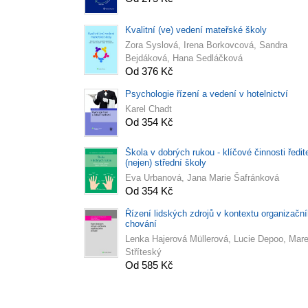
Kvalitní (ve) vedení mateřské školy
Zora Syslová, Irena Borkovcová, Sandra
Bejdáková, Hana Sedláčková
Od 376 Kč
Psychologie řízení a vedení v hotelnictví
Karel Chadt
Od 354 Kč
Škola v dobrých rukou - klíčové činnosti ředit
(nejen) střední školy
Eva Urbanová, Jana Marie Šafránková
Od 354 Kč
Řízení lidských zdrojů v kontextu organizačn
chování
Lenka Hajerová Müllerová, Lucie Depoo, Mar
Stříteský
Od 585 Kč