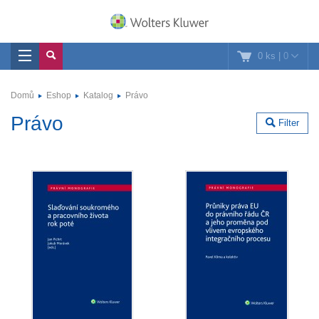
0 ks
|
0
Domů
Eshop
Katalog
Právo
Právo
Filter