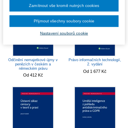
Zamítnout vše kromě nutných cookies
Přijmout všechny soubory cookie
Nastavení souborů cookie
Odčinění nemajetkové újmy v
Právo informačních technologií,
penězích v českém a
2. vydání
německém právu
Od 1 677 Kč
Od 412 Kč