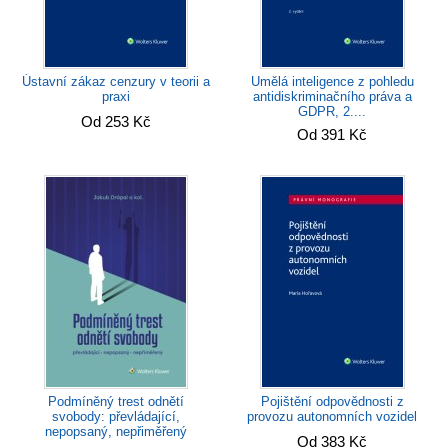
Umělá inteligence z pohledu
Ústavní zákaz cenzury v teorii a
antidiskriminačního práva a
praxi
GDPR, 2....
Od 253 Kč
Od 391 Kč
Podmíněný trest odnětí
Pojištění odpovědnosti z
svobody: převládající,
provozu autonomních vozidel
nepopsaný, nepřiměřený
Od 383 Kč