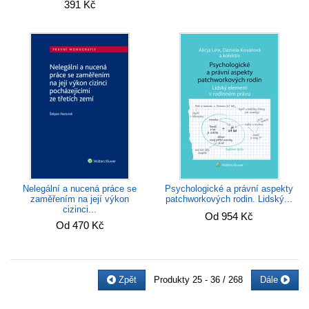
391 Kč
Nelegální a nucená práce se
Psychologické a právní aspekty
zaměřením na její výkon
patchworkových rodin. Lidský...
cizinci...
Od 954 Kč
Od 470 Kč
Zpět
Produkty
25 - 36 / 268
Dále