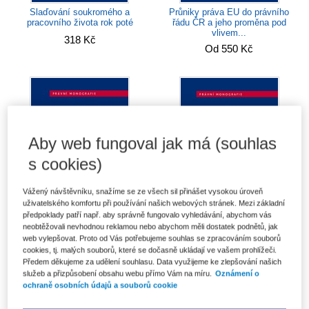
Průniky práva EU do právního
Slaďování soukromého a
řádu ČR a jeho proměna pod
pracovního života rok poté
vlivem...
318 Kč
Od 550 Kč
Aby web fungoval jak má (souhlas
s cookies)
Vážený návštěvníku, snažíme se ze všech sil přinášet vysokou úroveň
uživatelského komfortu při používání našich webových stránek. Mezi základní
předpoklady patří např. aby správně fungovalo vyhledávání, abychom vás
neobtěžovali nevhodnou reklamou nebo abychom měli dostatek podnětů, jak
Právo na informační sebeurčení
Mezigenerační nástupnictví v
web vylepšovat. Proto od Vás potřebujeme souhlas se zpracováním souborů
a nositelná elektronika
podnikání
cookies, tj. malých souborů, které se dočasně ukládají ve vašem prohlížeči.
Od 311 Kč
Od 397 Kč
Předem děkujeme za udělení souhlasu. Data využijeme ke zlepšování našich
služeb a přizpůsobení obsahu webu přímo Vám na míru.
Oznámení o
ochraně osobních údajů a souborů cookie