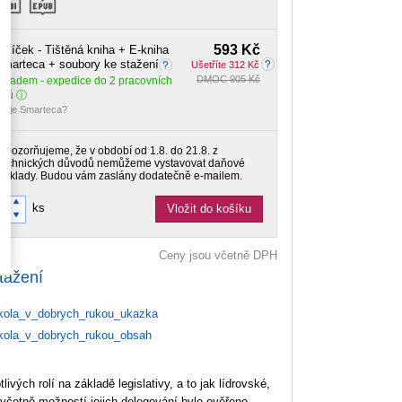
593 Kč
alíček - Tištěná kniha + E-kniha
marteca + soubory ke stažení
Ušetříte 312 Kč
DMOC 905 Kč
Skladem
- expedice do 2 pracovních
dnů
o je Smarteca?
Upozorňujeme, že v období od 1.8. do 21.8. z
technických důvodů nemůžeme vystavovat daňové
doklady. Budou vám zaslány dodatečně e-mailem.
ks
Vložit do košíku
Ceny jsou včetně DPH
tažení
ola_v_dobrych_rukou_ukazka
ola_v_dobrych_rukou_obsah
livých rolí na základě legislativy, a to jak lídrovské,
 včetně možností jejich delegování bylo ověřeno