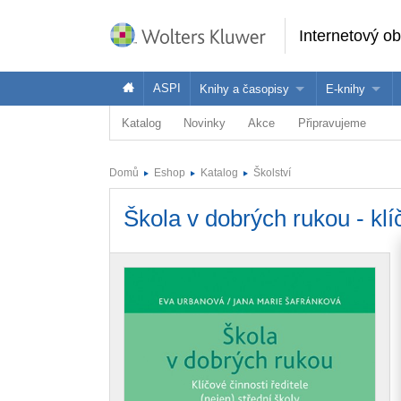
Internetový o
ASPI
Knihy a časopisy
E-knihy
Katalog
Novinky
Akce
Připravujeme
Knihy
Jak na naše
Časopisy
Koupit e-kni
Domů
Eshop
Katalog
Školství
Půjčit si e-k
Škola v dobrých rukou - klíč