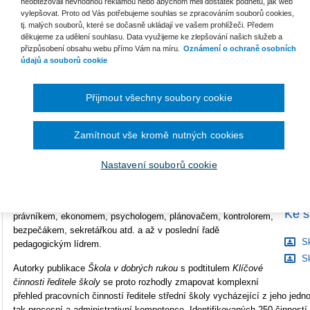
neobtěžovali nevhodnou reklamou nebo abychom měli dostatek podnětů, jak web
vylepšovat. Proto od Vás potřebujeme souhlas se zpracováním souborů cookies,
Formát
Smarteca
tj. malých souborů, které se dočasně ukládají ve vašem prohlížeči. Předem
děkujeme za udělení souhlasu. Data využijeme ke zlepšování našich služeb a
B
ISBN
978-80-7676-666-2
přizpůsobení obsahu webu přímo Vám na míru.
Oznámení o ochraně osobních
S
údajů a souborů cookie
C
Ředitel školy v současné době vykonává v souvislosti
Přijmout všechny soubory cookie
s vysokou autonomií českých škol mnoho pracovních činností
sám nebo je může delegovat.
Zamítnout vše kromě nutných cookies
Strategie vzdělávací politiky České republiky do roku
2030+
ovlivňuje jako zásadní dokument práci vedoucích pracovníků
Nastavení souborů cookie
všech českých škol. Jeden z jejích cílů posiluje roli ředitele
školy jako pedagogického lídra. Je to ale možné, když ho od
této role odvádějí další činnosti? Ředitel české školy je dnes
Ke s
právníkem, ekonomem, psychologem, plánovačem, kontrolorem,
bezpečákem, sekretářkou atd. a až v poslední řadě
Sk
pedagogickým lídrem.
Sk
Autorky publikace
Škola v dobrých rukou
s podtitulem
Klíčové
činnosti ředitele školy
se proto rozhodly zmapovat komplexní
přehled pracovních činností ředitele střední školy vycházející z jeho jednot
tak procesní a administrativní kompetence. Identifikovaných 250 činností