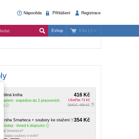
Nápověda
Přihlášení
Registrace
0 ks
|
0
Eshop
ly
416 Kč
ištěná kniha
Ušetříte 73 Kč
Skladem
- expedice do 2 pracovních
DMOC 489 Kč
dnů
354 Kč
-kniha Smarteca + soubory ke stažení
 prodeji - ihned k dispozici
o je Smarteca?
de najdu soubory e-knih?