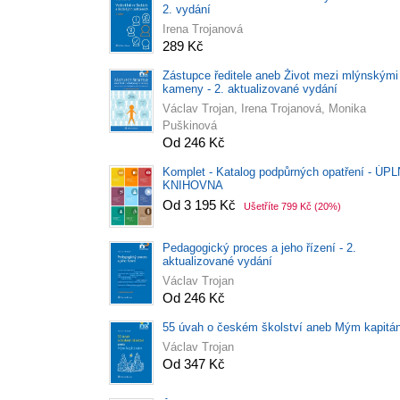
2. vydání
Irena Trojanová
289 Kč
Zástupce ředitele aneb Život mezi mlýnskými
kameny - 2. aktualizované vydání
Václav Trojan, Irena Trojanová, Monika
Puškinová
Od 246 Kč
Komplet - Katalog podpůrných opatření - ÚP
KNIHOVNA
Od 3 195 Kč
Ušetříte 799 Kč
(20%)
Pedagogický proces a jeho řízení - 2.
aktualizované vydání
Václav Trojan
Od 246 Kč
55 úvah o českém školství aneb Mým kapit
Václav Trojan
Od 347 Kč