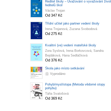
Ředitel školy – Uvažování o vyvažování živo
ředitelů škol
Václav Trojan
Od 347 Kč
Třídní učitel jako partner vedení školy
Irena Trojanová, Zuzana Svobodová
Od 275 Kč
Kvalitní (ve) vedení mateřské školy
Zora Syslová, Irena Borkovcová, Sandra
Bejdáková, Hana Sedláčková
Od 376 Kč
Škola jako místo setkávání
Vyprodáno
Pohyb/mysl/stopa (Metoda vědomé stopy
pohybu)
Táňa Svatošová
Od 369 Kč