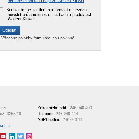
ochraně osobních údajů ve Wolters Kluwer
.
Souhlasím se zasíláním informací o slevách,
newsletterů a novinek o službách a produktech
Wolters Kluwer.
*
Všechny položky formuláře jsou povinné.
a.s.
Zákaznické odd.:
246 040 400
aží 3265/10
Recepce:
246 040 444
ASPI hotline:
246 040 111
wer.cz