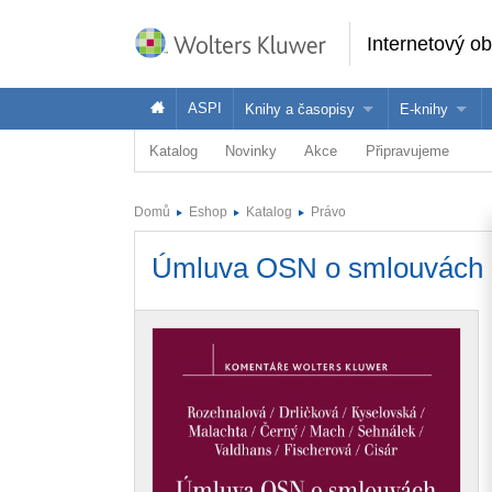
Internetový o
ASPI
Knihy a časopisy
E-knihy
Katalog
Novinky
Akce
Připravujeme
Knihy
Jak na naše
Časopisy
Koupit e-kni
Domů
Eshop
Katalog
Právo
Půjčit si e-k
Úmluva OSN o smlouvách o