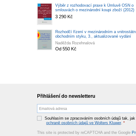
Výběr z rozhodovací praxe k Úmluvě OSN o
smlouvách o mezinárodní koupi zboží (2012)
3 290 Kč
Rozhodčí řízení v mezinárodním a vnitrostát
obchodním styku, 3., aktualizované vydání
Naděžda Rozehnalová
Od 550 Kč
Přihlášení do newsletteru
Souhlasím se zpracováním osobních údajů tak, jak
ochraně osobních údajů ve Wolters Kluwer
.
*
This site is protected by reCAPTCHA and the Google
Pr