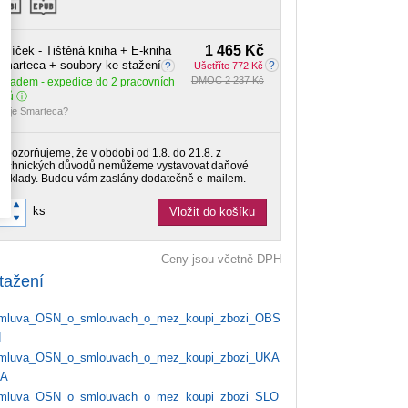
1 465 Kč
alíček - Tištěná kniha + E-kniha
marteca + soubory ke stažení
Ušetříte 772 Kč
DMOC 2 237 Kč
Skladem
- expedice do 2 pracovních
dnů
o je Smarteca?
Upozorňujeme, že v období od 1.8. do 21.8. z
technických důvodů nemůžeme vystavovat daňové
doklady. Budou vám zaslány dodatečně e-mailem.
ks
Vložit do košíku
Ceny jsou včetně DPH
tažení
luva_OSN_o_smlouvach_o_mez_koupi_zbozi_OBS
H
luva_OSN_o_smlouvach_o_mez_koupi_zbozi_UKA
A
luva_OSN_o_smlouvach_o_mez_koupi_zbozi_SLO