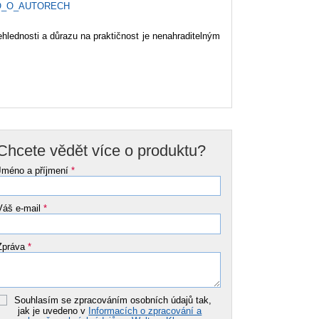
O_O_AUTORECH
hlednosti a důrazu na praktičnost je nenahraditelným
Chcete vědět více o produktu?
Jméno a příjmení
*
Váš e-mail
*
Zpráva
*
Souhlasím se zpracováním osobních údajů tak,
jak je uvedeno v
Informacích o zpracování a