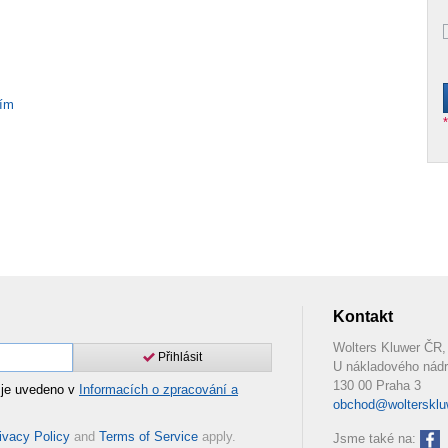
ním
Kontakt
Wolters Kluwer ČR, 
Přihlásit
U nákladového nádr
130 00 Praha 3
 je uvedeno v
Informacích o zpracování a
obchod@woltersklu
ivacy Policy
and
Terms of Service
apply.
Jsme také na: