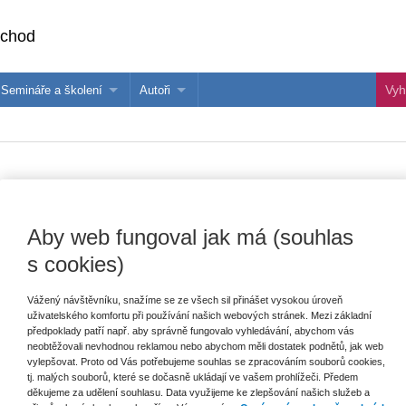
bchod
Semináře a školení
Autoři
 e-knihy?
Semináře a konference
Více o autorech Wolters Kluwer
hu
Školení ASPI, Libra a Praetor
PublishOne
nihu
 mezinárodní koupi zboží (CISG). Kom
Aby web fungoval jak má (souhlas
s cookies)
Vydavatel
Wolters Kluwer
T
Vážený návštěvníku, snažíme se ze všech sil přinášet vysokou úroveň
Autor
Naděžda Rozehnalová
,
Klára Drličková
,
uživatelského komfortu při používání našich webových stránek. Mezi základní
Tereza Kyselovská
,
Radovan Malachta
,
předpoklady patří např. aby správně fungovalo vyhledávání, abychom vás
Filip Černý
,
Tomáš Mach
,
David
neobtěžovali nevhodnou reklamou nebo abychom měli dostatek podnětů, jak web
E
Sehnálek
,
Jiří Valdhans
,
Eliška
vylepšovat. Proto od Vás potřebujeme souhlas se zpracováním souborů cookies,
V
Fischerová
,
Ivan Cisár
tj. malých souborů, které se dočasně ukládají ve vašem prohlížeči. Předem
C
děkujeme za udělení souhlasu. Data využijeme ke zlepšování našich služeb a
K
Typ publikace
komentáře