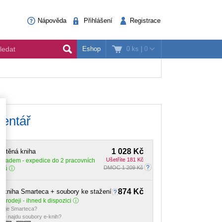
Nápověda
Přihlášení
Registrace
0 ks
|
0
Eshop
entář
1 028 Kč
ištěná kniha
Ušetříte 181 Kč
Skladem
- expedice do 2 pracovních
DMOC 1 209 Kč
dnů
874 Kč
-kniha Smarteca + soubory ke stažení
 prodeji - ihned k dispozici
o je Smarteca?
de najdu soubory e-knih?