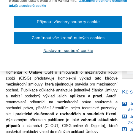
přizpůsobení obsahu webu přímo Vám na míru.
Oznámení o ochraně osobních
údajů a souborů cookie
Datum vydání
9/2024
B
Vazba
vázaná
S
Přijmout všechny soubory cookie
Počet stran
400
C
Zamítnout vše kromě nutných cookies
Typ produktu
Tištěná kniha
Nastavení souborů cookie
ISBN
978-80-7676-914-4
Komentář k Úmluvě OSN o smlouvách o mezinárodní koupi
zboží (CISG) představuje komplexní výklad této klíčové
mezinárodní smlouvy, která sjednocuje pravidla pro mezinárodní
obchod. Publikace důkladně analyzuje jednotlivé články Úmluvy
Ke s
a nabízí podrobný výklad jejich
aplikace v praxi
. Autoři,
renomovaní odborníci na mezinárodní právo soukromé a
Um
obchodní právo, přinášejí čtenářům nejen teoretické poznatky,
A
ale i
praktické zkušenosti z rozhodčích a soudních řízení
.
Um
Významným přínosem publikace je také
zahrnutí aktuálních
ZK
případů
z databází (CLOUT, CISG-online či Digesta), které
Um
poskytují praktický vhled do reálných aplikací Úmluvy.